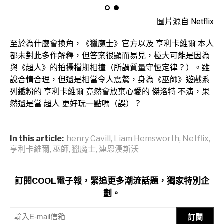
圖片源自 Netflix
至於為什麼會換角，《獵魔士》官方以及 亨利卡維爾 本人
都未對此多作解釋，但答案很顯而易見，極大可能是因為
與《超人》的拍攝檔期相撞（所謂質量守恆定律？）。雖
說合情合理，但還是相當令人震驚，身為《巫師》遊戲系
列鐵粉的 亨利卡維爾 竟然會放棄心愛的 傑洛特 不演，果
然還是當 超人 更好玩一點嗎（誤）？
In this article:
henry Cavill
,
Liam Hemsworth
,
Netflix
,
亨利卡維爾
,
巫師
,
獵魔士
,
連恩漢斯沃
訂閱COOL電子報，緊追更多潮流話題，獨家特別企
劃。
訂閱