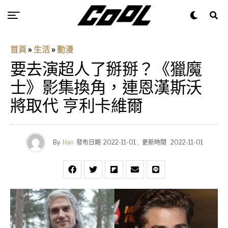
首頁
»
生活
»
動漫
要去演超人了掰掰？《獵魔
士》影集換角，連恩漢斯沃
將取代 亨利卡維爾
By
Han
發布日期
2022-11-01
,
更新時間
2022-11-01