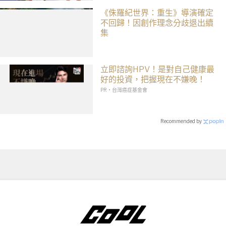
《侏羅紀世界：重生》導演確定
不回歸！因創作理念分歧退出續
集
立即諮詢HPV！是對自己健康最
好的投資，把握現在不嫌晚！
PR・台灣癌症基金會
Recommended by