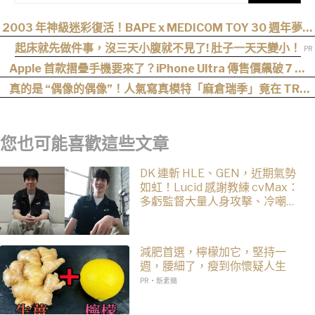
2003 年神級迷彩復活！BAPE x MEDICOM TOY 30 週年夢幻
聯動
起床就先做件事，沒三天小腹就不見了! 肚子一天天變小！
Apple 首款摺疊手機要來了？iPhone Ultra 傳售價飆破 7 萬
元！
真的是 “偶像的偶像”！人氣寫真模特「麻倉瑞季」竟在 TRE
“成功追星”，可愛直言：涼森真的太可愛，幸好有來台灣
您也可能喜歡這些文章
DK 連斬 HLE、GEN，近期氣勢
如虹！Lucid 感謝教練 cvMax：
多虧監督大量人身攻擊、冷嘲熱
諷
減肥首選，檸檬加它，堅持一
週，腰細了，瘦到你懷疑人生
PR・新素簡