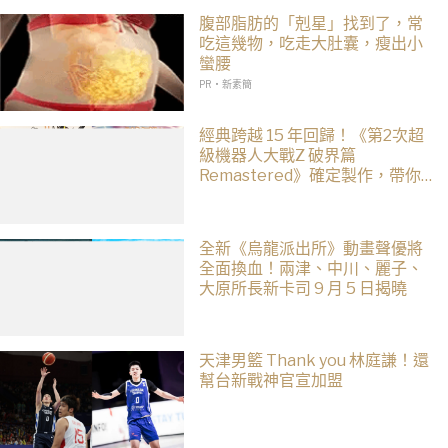
腹部脂肪的「剋星」找到了，常
吃這幾物，吃走大肚囊，瘦出小
蠻腰
PR・新素簡
經典跨越 15 年回歸！《第2次超
級機器人大戰Z 破界篇
Remastered》確定製作，帶你
回顧 SRWZ 系列
全新《烏龍派出所》動畫聲優將
全面換血！兩津、中川、麗子、
大原所長新卡司 9 月 5 日揭曉
天津男籃 Thank you 林庭謙！還
幫台新戰神官宣加盟