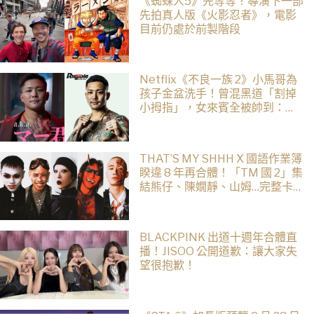
《蜘蛛人5》先等等！導演下一部
先拍真人版《火影忍者》，電影
目前仍處於前製階段
Netflix《不良一族 2》小馬哥為
孩子金盆洗手！曾混黑道「割掉
小拇指」，女來賓全被帥到：超
有骨氣
THAT’S MY SHHH X 國語作業簿
睽違 8 年再合體！「TM 國 2」集
結熊仔、陳嫺靜、山姆…完整卡
司、售票資訊一次看
BLACKPINK 出道十週年合體直
播！JISOO 公開道歉：讓大家失
望很抱歉！