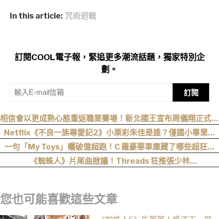
In this article:
咒術迴戰
訂閱COOL電子報，緊追更多潮流話題，獨家特別企
劃。
訂閱
相信會以更成熟心態重返職業賽場！新北國王宣布周儀翔正式加
盟
Netflix《不良一族尋愛記2》小栗彩朱佳是誰？僅國小畢業人
生超戲劇化，IG、背景一次認識
一句「My Toys」曬破億超跑！C 羅豪華車庫藏了哪些超狂神
獸？
《蜘蛛人》片尾曲掀議！Threads 狂推張少林
〈SpiderMan〉，網友：播這個直接神作預定
您也可能喜歡這些文章