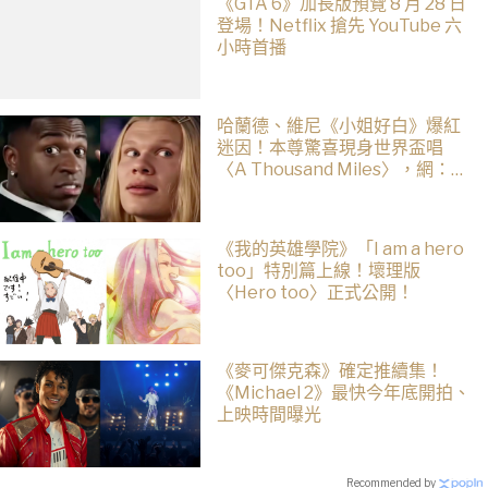
《GTA 6》加長版預覽 8 月 28 日
登場！Netflix 搶先 YouTube 六
小時首播
哈蘭德、維尼《小姐好白》爆紅
迷因！本尊驚喜現身世界盃唱
〈A Thousand Miles〉，網：文
藝復興了
《我的英雄學院》「I am a hero
too」特別篇上線！壞理版
〈Hero too〉正式公開！
《麥可傑克森》確定推續集！
《Michael 2》最快今年底開拍、
上映時間曝光
Recommended by