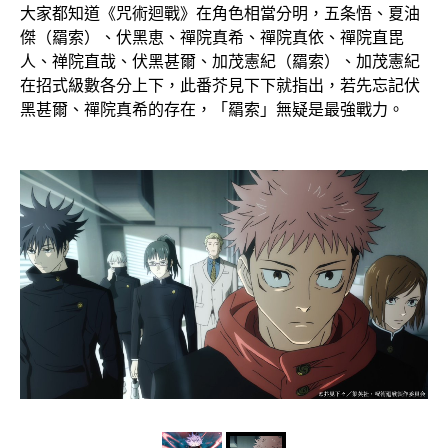
大家都知道《咒術迴戰》在角色相當分明，五条悟、夏油
傑（羂索）、伏黑恵、禪院真希、禪院真依、禪院直毘
人、禅院直哉、伏黑甚爾、加茂憲紀（羂索）、加茂憲紀
在招式級數各分上下，此番芥見下下就指出，若先忘記伏
黑甚爾、禪院真希的存在，「羂索」無疑是最強戰力。