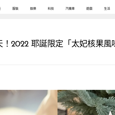
鞋
服裝
娛樂
科技
汽機車
遊戲
生活
！2022 耶誕限定「太妃核果