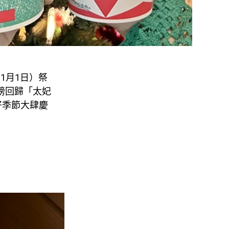
（11月1日）祭
重磅回歸「太妃
好季節大肆慶