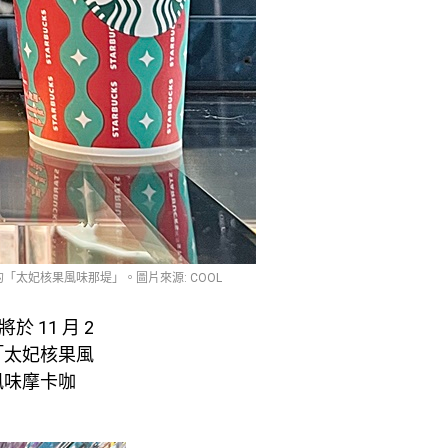
的「太妃核果風味那堤」。圖片來源: COOL
 11 月 2
「太妃核果風
風味摩卡咖