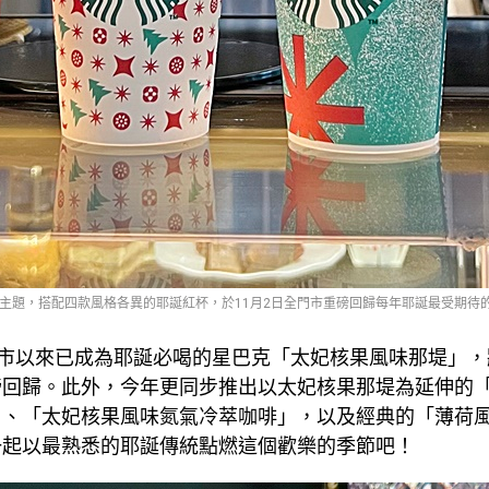
r Way」為主題，搭配四款風格各異的耶誕紅杯，於11月2日全門市重磅回歸每年耶誕最受期待
年上市以來已成為耶誕必喝的星巴克「太妃核果風味那堤」，將於
磅回歸。此外，今年更同步推出以太妃核果那堤為延伸的
」、「太妃核果風味氮氣冷萃咖啡」，以及經典的「薄荷
一起以最熟悉的耶誕傳統點燃這個歡樂的季節吧！