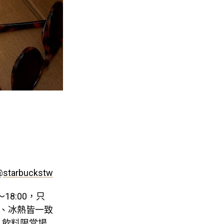
@
starbuckstw
18:00，只
味、冰熱皆一致
，飲料限當場