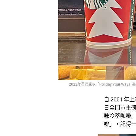
2022年星巴克以「Holiday You
自 2001 
日全門市重
味冷萃咖啡
啡」，記得