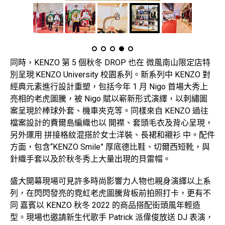
同時，KENZO 第 5 個秋冬 DROP 也在 微風南山限定店特
別呈現:KENZO University 校園系列。新系列中 KENZO 對
經典元素進行設計重塑，包括今年 1 月 Nigo 首場大秀上
亮相的老虎圖騰，被 Nigo 賦以嶄新形式演繹，以刺繡圖
案呈現於棒球外套、機車夾克等。同樣來自 KENZO 過往
檔案設計的費爾島編織也以 開襟、套頭毛衣及背心呈現，
另外運用 拼接格紋混搭於女士洋裝、長裙和襯衫 中。配件
方面，包含“KENZO Smile” 厚底德比鞋、切爾西短靴，與
針織手套以及於秋冬秀上大量出現的貝雷帽。
盛大開幕現場可見許多時尚影響力人物也親身演繹以上系
列，在閃閃發亮的霓虹老虎圖騰背板前拍照打卡，更有不
同 嘉賓以 KENZO 秋冬 2022 的商品搭配街頭風年輕造
型。現場也邀請新生代歌手 Patrick 派偉俊放送 DJ 表演，