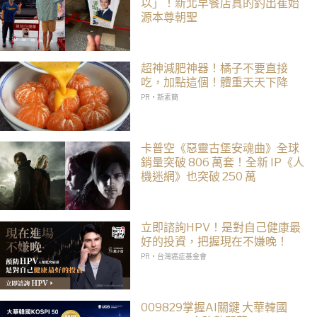
以」！新北早餐店真的釣出崔始
源本尊朝聖
超神減肥神器！橘子不要直接
吃，加點這個！體重天天下降
PR・新素簡
卡普空《惡靈古堡安魂曲》全球
銷量突破 806 萬套！全新 IP《人
機迷網》也突破 250 萬
立即諮詢HPV！是對自己健康最
好的投資，把握現在不嫌晚！
PR・台灣癌症基金會
009829掌握AI關鍵 大華韓國