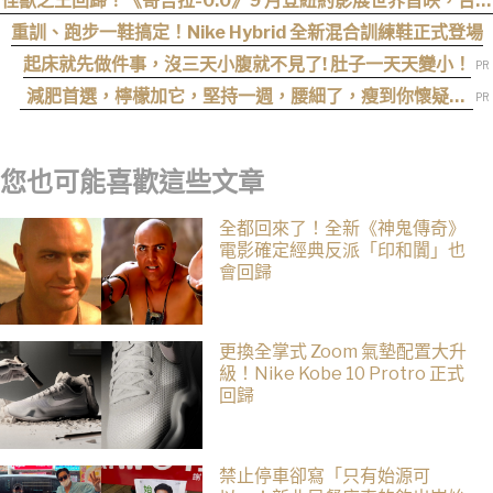
怪獸之王回歸！《哥吉拉-0.0》9 月登紐約影展世界首映，台灣
11 月 6 日上映
重訓、跑步一鞋搞定！Nike Hybrid 全新混合訓練鞋正式登場
起床就先做件事，沒三天小腹就不見了! 肚子一天天變小！
減肥首選，檸檬加它，堅持一週，腰細了，瘦到你懷疑人
生
您也可能喜歡這些文章
全都回來了！全新《神鬼傳奇》
電影確定經典反派「印和闐」也
會回歸
更換全掌式 Zoom 氣墊配置大升
級！Nike Kobe 10 Protro 正式
回歸
禁止停車卻寫「只有始源可