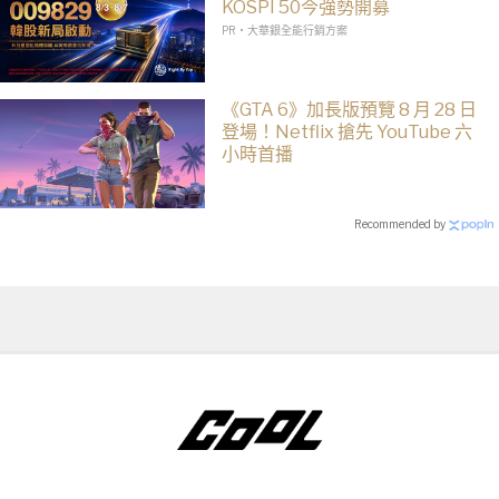
KOSPI 50今強勢開募
PR・大華銀全能行銷方案
《GTA 6》加長版預覽 8 月 28 日
登場！Netflix 搶先 YouTube 六
小時首播
Recommended by