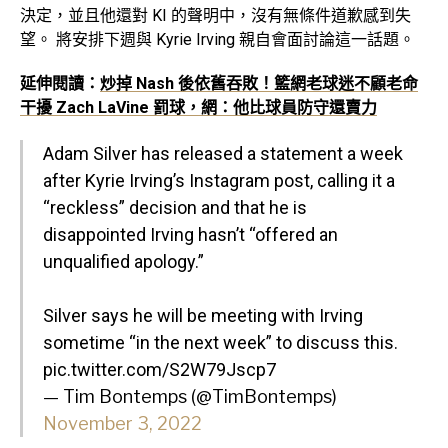
決定，並且他還對 KI 的聲明中，沒有無條件道歉感到失
望。 將安排下週與 Kyrie Irving 親自會面討論這一話題。
延伸閱讀：
炒掉 Nash 後依舊吞敗！籃網老球迷不顧老命
干擾 Zach LaVine 罰球，網：他比球員防守還賣力
Adam Silver has released a statement a week
after Kyrie Irving’s Instagram post, calling it a
“reckless” decision and that he is
disappointed Irving hasn’t “offered an
unqualified apology.”
Silver says he will be meeting with Irving
sometime “in the next week” to discuss this.
pic.twitter.com/S2W79Jscp7
— Tim Bontemps (@TimBontemps)
November 3, 2022