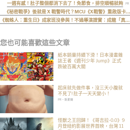
服周邊同步公開
一週有感！肚子整個都消下去了！免節食，排空順暢就夠
《秘密戰爭》後就是 X 戰警時代？MCU《X戰警》重啟版卡
司、上映時間與最新爆料整理
《蜘蛛人：重生日》成家班沒參與！不過導演證實：成龍「真的
有來片場」
您也可能喜歡這些文章
紙本銷量持續下滑！日本漫畫雜
誌王者《週刊少年 Jump》正式
跌破百萬大關
起床就先做件事，沒三天小腹就
不見了! 肚子一天天變小！
PR・新素簡
怪獸之王回歸！《哥吉拉-0.0》9
月登紐約影展世界首映，台灣 11