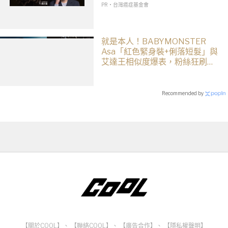
PR・台灣癌症基金會
就是本人！BABYMONSTER
Asa「紅色緊身裝+俐落短髮」與
艾達王相似度爆表，粉絲狂刷
「ASA Wong」
Recommended by
【關於COOL】
、
【聯絡COOL】
、
【廣告合作】
、
【隱私權聲明】