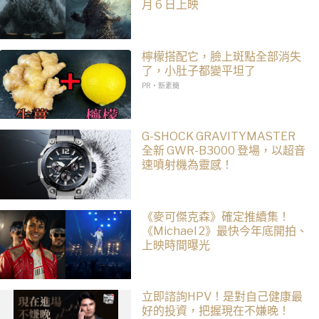
月 6 日上映
檸檬搭配它，臉上斑點全部消失
了，小肚子都變平坦了
PR・新素簡
G-SHOCK GRAVITYMASTER
全新 GWR-B3000 登場，以超音
速噴射機為靈感！
《麥可傑克森》確定推續集！
《Michael 2》最快今年底開拍、
上映時間曝光
立即諮詢HPV！是對自己健康最
好的投資，把握現在不嫌晚！