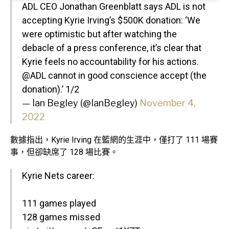
ADL CEO Jonathan Greenblatt says ADL is not
accepting Kyrie Irving’s $500K donation: ‘We
were optimistic but after watching the
debacle of a press conference, it’s clear that
Kyrie feels no accountability for his actions.
@ADL
cannot in good conscience accept (the
donation).’ 1/2
— Ian Begley (@IanBegley)
November 4,
2022
數據指出，Kyrie Irving 在籃網的生涯中，僅打了 111 場賽
事，但卻缺席了 128 場比賽。
Kyrie Nets career:
111 games played
128 games missed