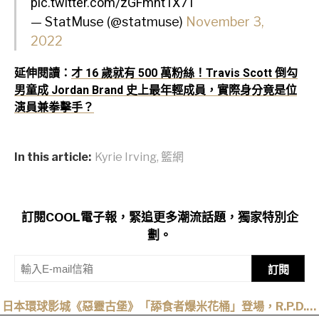
pic.twitter.com/zGFmnt1X7T
— StatMuse (@statmuse)
November 3,
2022
延伸閱讀：
才 16 歲就有 500 萬粉絲！Travis Scott 倒勾
男童成 Jordan Brand 史上最年輕成員，實際身分竟是位
演員兼拳擊手？
In this article:
Kyrie Irving
,
籃網
訂閱COOL電子報，緊追更多潮流話題，獨家特別企
劃。
訂閱
日本環球影城《惡靈古堡》「舔食者爆米花桶」登場，R.P.D.制