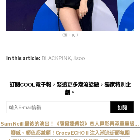
（圖： IG ）
In this article:
BLACKPINK
,
Jisoo
訂閱COOL電子報，緊追更多潮流話題，獨家特別企
劃。
訂閱
Sam Neill 最後的演出！《薩爾達傳說》真人電影再添重量級卡
司
腳感、顏值都兼顧！Crocs ECHO II 注入潮流街頭氛圍