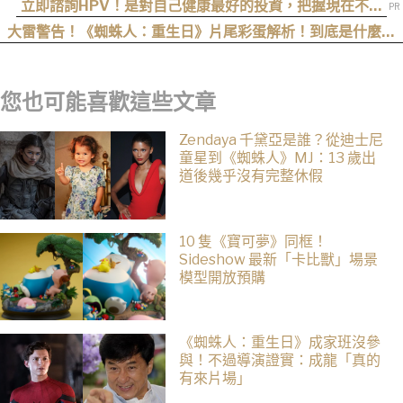
立即諮詢HPV！是對自己健康最好的投資，把握現在不嫌
晚！
大雷警告！《蜘蛛人：重生日》片尾彩蛋解析！到底是什麼意
思？推測這個可能性最高
您也可能喜歡這些文章
Zendaya 千黛亞是誰？從迪士尼
童星到《蜘蛛人》MJ：13 歲出
道後幾乎沒有完整休假
10 隻《寶可夢》同框！
Sideshow 最新「卡比獸」場景
模型開放預購
《蜘蛛人：重生日》成家班沒參
與！不過導演證實：成龍「真的
有來片場」