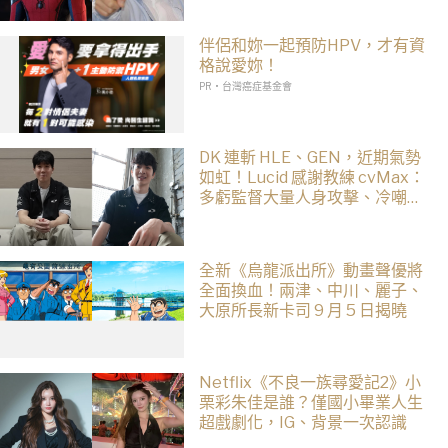
伴侶和妳一起預防HPV，才有資
格說愛妳！
PR・台灣癌症基金會
DK 連斬 HLE、GEN，近期氣勢
如虹！Lucid 感謝教練 cvMax：
多虧監督大量人身攻擊、冷嘲熱
諷
全新《烏龍派出所》動畫聲優將
全面換血！兩津、中川、麗子、
大原所長新卡司 9 月 5 日揭曉
Netflix《不良一族尋愛記2》小
栗彩朱佳是誰？僅國小畢業人生
超戲劇化，IG、背景一次認識