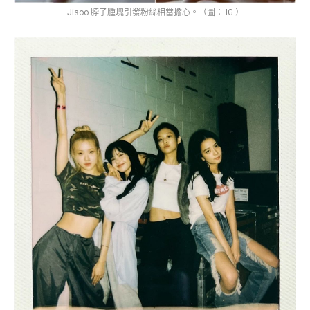
Jisoo 脖子腫塊引發粉絲相當擔心。（圖： IG ）