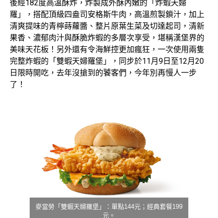
後經182度高溫酥炸，炸製成外酥內嫩的「炸蝦天婦
羅」，搭配頂級四盎司安格斯牛肉，高溫煎製鎖汁，加上
清爽提味的青檸蒔蘿醬、整片原葉生菜及切達起司，清新
果香、濃郁肉汁與酥脆炸蝦的多層次享受，堪稱漢堡界的
美味天花板！另外還有令海鮮控更加瘋狂，一次使用兩隻
完整炸蝦的「雙蝦天婦羅堡」，同步於11月9日至12月20
日限時開吃，去年沒搶到的饕客們，今年別再慢人一步
了！
麥當勞「雙蝦天婦羅堡」：單點144元；經典套餐199
元。