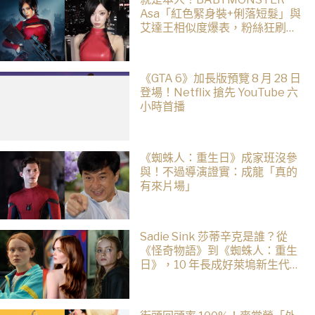
Asa「紅色緊身裝+俐落短髮」與
艾達王相似度爆表，粉絲狂刷
「ASA Wong」
《GTA 6》加長版預覽 8 月 28 日
登場！Netflix 搶先 YouTube 六
小時首播
《蜘蛛人：重生日》成家班沒參
與！不過導演證實：成龍「真的
有來片場」
Sadie Sink 莎蒂辛克是誰？從
《怪奇物語》到《蜘蛛人：重生
日》，10 年長成好萊塢新生代女
星