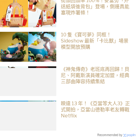
街頭回頭率 100%！麥當勞「外
送紙袋後背包」登場，側邊真能
塞現炸薯條！
10 隻《寶可夢》同框！
Sideshow 最新「卡比獸」場景
模型開放預購
《神鬼傳奇》老班底再回歸！貝
尼、阿戴斯演員確定加盟，經典
三部曲陣容持續集結
睽違 13 年！《亞當等大人3》正
式開拍，亞當山德勒率老友轉戰
Netflix
Recommended by