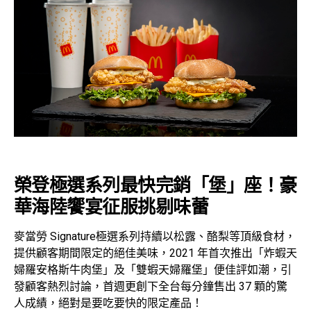
榮登極選系列最快完銷「堡」座！豪
華海陸饗宴征服挑剔味蕾
麥當勞 Signature極選系列持續以松露、酪梨等頂級食材，
提供顧客期間限定的絕佳美味，2021 年首次推出「炸蝦天
婦羅安格斯牛肉堡」及「雙蝦天婦羅堡」便佳評如潮，引
發顧客熱烈討論，首週更創下全台每分鐘售出 37 顆的驚
人成績，絕對是要吃要快的限定產品！