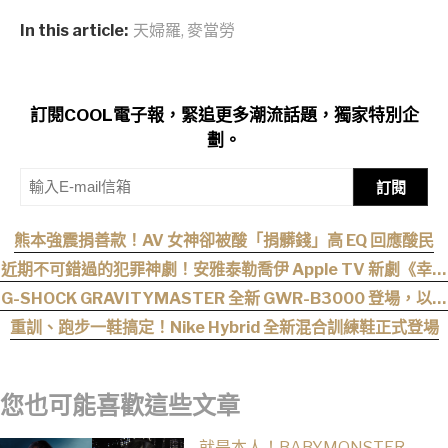
In this article:
天婦羅
,
麥當勞
訂閱COOL電子報，緊追更多潮流話題，獨家特別企
劃。
訂閱
熊本強震捐善款！AV 女神卻被酸「捐髒錢」高 EQ 回應酸民
近期不可錯過的犯罪神劇！安雅泰勒喬伊 Apple TV 新劇《幸運
女神》，全員惡人，這家沒人是正常的！
G-SHOCK GRAVITYMASTER 全新 GWR-B3000 登場，以超
音速噴射機為靈感！
重訓、跑步一鞋搞定！Nike Hybrid 全新混合訓練鞋正式登場
您也可能喜歡這些文章
就是本人！BABYMONSTER