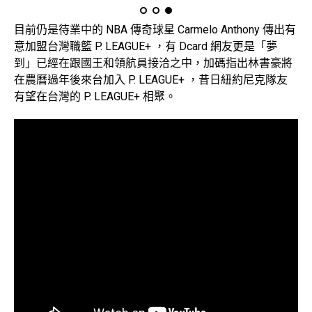
目前仍是待業中的 NBA 傳奇球星 Carmelo Anthony 傳出有
意加盟台灣職籃 P. LEAGUE+ ，有 Dcard 網友更是「夢
到」已經在跟國王和領航員接洽之中，加碼指出林書豪將
在農曆過年後來台加入 P. LEAGUE+ ，昔日紐約尼克隊友
有望在台灣的 P. LEAGUE+ 相聚。