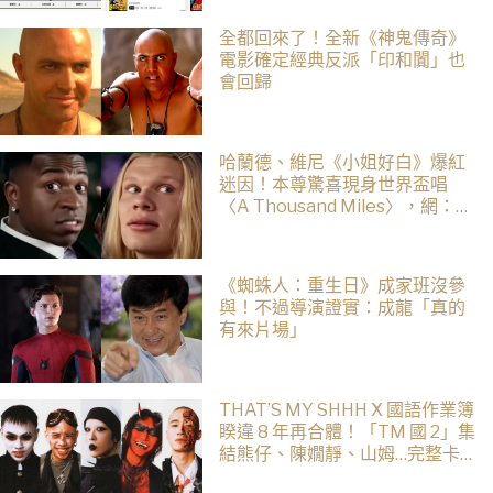
全都回來了！全新《神鬼傳奇》
電影確定經典反派「印和闐」也
會回歸
哈蘭德、維尼《小姐好白》爆紅
迷因！本尊驚喜現身世界盃唱
〈A Thousand Miles〉，網：文
藝復興了
《蜘蛛人：重生日》成家班沒參
與！不過導演證實：成龍「真的
有來片場」
THAT’S MY SHHH X 國語作業簿
睽違 8 年再合體！「TM 國 2」集
結熊仔、陳嫺靜、山姆…完整卡
司、售票資訊一次看