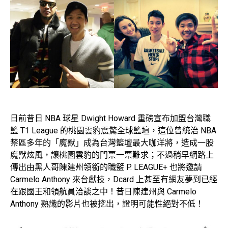
日前昔日 NBA 球星 Dwight Howard 重磅宣布加盟台灣職
籃 T1 League 的桃園雲豹震驚全球籃壇，這位曾統治 NBA
禁區多年的「魔獸」成為台灣籃壇最大咖洋將，造成一股
魔獸炫風，讓桃園雲豹的門票一票難求；不過稍早網路上
傳出由黑人哥陳建州領銜的職籃 P. LEAGUE+ 也將邀請
Carmelo Anthony 來台獻技，Dcard 上甚至有網友夢到已經
在跟國王和領航員洽談之中！昔日陳建州與 Carmelo
Anthony 熟識的影片也被挖出，證明可能性絕對不低！