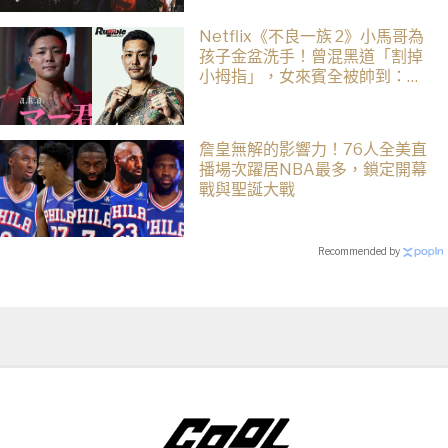
Netflix《不良一族 2》小馬哥為
孩子金盆洗手！曾混黑道「割掉
小拇指」，女來賓全被帥到：超
有骨氣
詹皇無解的影響力！76人全美直
播場次躍居NBA最多，鎖定開幕
戰與聖誕大戰
Recommended by