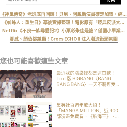
《神鬼傳奇》老班底再回歸！貝尼、阿戴斯演員確定加盟，經典
三部曲陣容持續集結
《蜘蛛人：重生日》幕後資訊整理！電影原有「經典反派大混
戰」，湯姆點名想跟「霹靂火」合作！邁爾斯注定加入 MCU
Netflix《不良一族尋愛記2》小栗彩朱佳是誰？僅國小畢業人
生超戲劇化，IG、背景一次認識
腳感、顏值都兼顧！Crocs ECHO II 注入潮流街頭氛圍
您也可能喜歡這些文章
最近我的腦袋裡都是這首歌！
Trot 版 BIGBANG〈BANG
BANG BANG〉一天不聽難受，
聽了難受一整天
集英社百週年放大招！
「MANGA MILLION」近 400
部漫畫免費看，《航海王》、
《火影忍者》支援逾百種語言