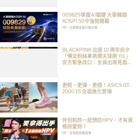
009829掌握AI關鍵 大華韓國
KOSPI 50今強勢開募
PR・大華銀全能行銷方案
BLACKPINK 出道 10 周年前夕
「傳女粉絲拿高爾夫球砸 YG 」
官方緊急改口：全員出席見面
會！
更輕、更彈、更穩！ASICS GT-
2000 15 全面進化登場
伴侶和妳一起預防HPV，才有資
格說愛妳！
PR・台灣癌症基金會