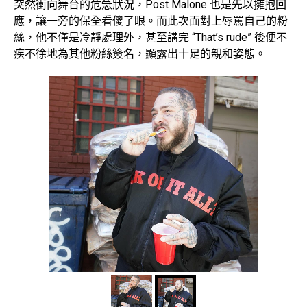
突然衝向舞台的危急狀況，Post Malone 也是先以擁抱回
應，讓一旁的保全看傻了眼。而此次面對上辱罵自己的粉
絲，他不僅是冷靜處理外，甚至講完 “That’s rude” 後便不
疾不徐地為其他粉絲簽名，顯露出十足的親和姿態。