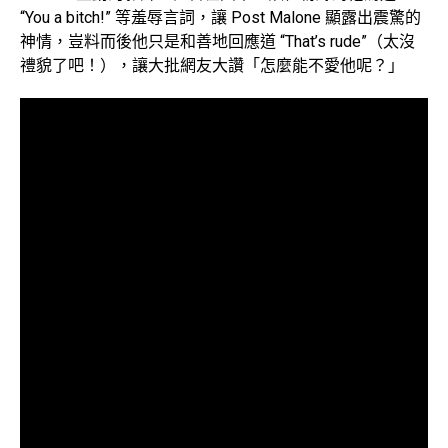
“You a bitch!” 等羞辱言詞，讓 Post Malone 顯露出震驚的
神情，豈料而後他只是和善地回應道 “That’s rude”（太沒
禮貌了吧！），讓大批網友大讚「怎麼能不愛他呢？」