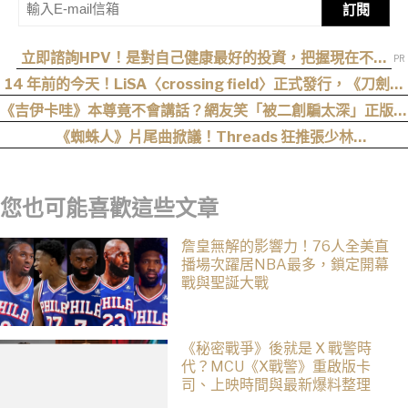
訂閱
立即諮詢HPV！是對自己健康最好的投資，把握現在不嫌
晚！
14 年前的今天！LiSA〈crossing field〉正式發行，《刀劍神
域》OP 不只熱血還藏著桐人、亞絲娜最深的羈絆
《吉伊卡哇》本尊竟不會講話？網友笑「被二創騙太深」正版沒
追完、迷因影片全看完
《蜘蛛人》片尾曲掀議！Threads 狂推張少林
〈SpiderMan〉，網友：播這個直接神作預定
您也可能喜歡這些文章
詹皇無解的影響力！76人全美直
播場次躍居NBA最多，鎖定開幕
戰與聖誕大戰
《秘密戰爭》後就是 X 戰警時
代？MCU《X戰警》重啟版卡
司、上映時間與最新爆料整理