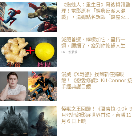
《蜘蛛人：重生日》幕後資訊整
理！電影原有「經典反派大混
戰」，湯姆點名想跟「霹靂火」
合作！邁爾斯注定加入 MCU
減肥首選，檸檬加它，堅持一
週，腰細了，瘦到你懷疑人生
PR・新素簡
漫威《X戰警》找到新任獨眼
龍！《戀愛修課》Kit Connor 接
手經典護目鏡
怪獸之王回歸！《哥吉拉-0.0》9
月登紐約影展世界首映，台灣 11
月 6 日上映