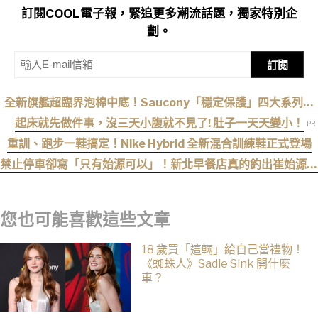
訂閱COOL電子報，緊追更多潮流話題，獨家特別企
劃。
訂閱
全新旗艦超臨界泡棉中底！Saucony「穩定保護」四大系列鞋
款發布
起床就先做件事，沒三天小腹就不見了! 肚子一天天變小！
重訓、跑步一鞋搞定！Nike Hybrid 全新混合訓練鞋正式登場
禁止停車卻寫「只有始源可以」！新北早餐店真的釣出崔始源本
尊朝聖
您也可能喜歡這些文章
18 歲買「這輛」給自己當禮物！
《蜘蛛人》Sadie Sink 開什麼
車？