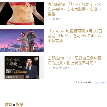
腹部脂肪的「剋星」找到了，常
吃這幾物，吃走大肚囊，瘦出小
蠻腰
PR・新素簡
《GTA 6》加長版預覽 8 月 28 日
登場！Netflix 搶先 YouTube 六
小時首播
立即諮詢HPV！是對自己健康最
好的投資，把握現在不嫌晚！
PR・台灣癌症基金會
Recommended by
首頁
»
娛樂