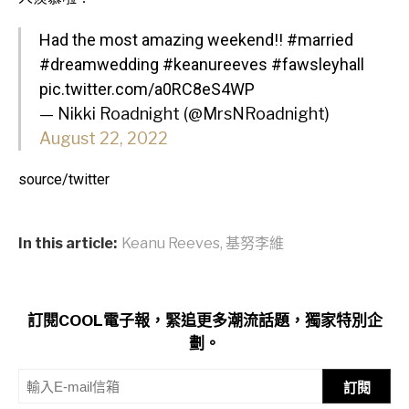
Had the most amazing weekend!!
#married
#dreamwedding
#keanureeves
#fawsleyhall
pic.twitter.com/a0RC8eS4WP
— Nikki Roadnight (@MrsNRoadnight)
August 22, 2022
source/twitter
In this article:
Keanu Reeves
,
基努李維
訂閱COOL電子報，緊追更多潮流話題，獨家特別企
劃。
訂閱