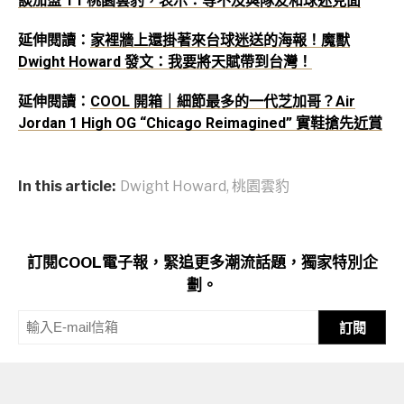
談加盟 T1 桃園雲豹，表示：等不及與隊友和球迷見面
延伸閱讀：
家裡牆上還掛著來台球迷送的海報！魔獸
Dwight Howard 發文：我要將天賦帶到台灣！
延伸閱讀：
COOL 開箱｜細節最多的一代芝加哥？Air
Jordan 1 High OG “Chicago Reimagined” 實鞋搶先近賞
In this article:
Dwight Howard
,
桃園雲豹
訂閱COOL電子報，緊追更多潮流話題，獨家特別企
劃。
訂閱