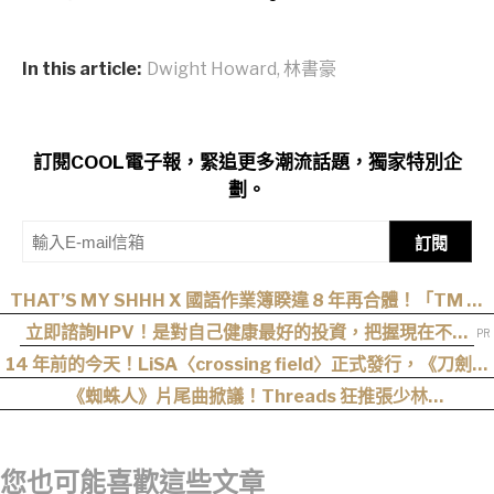
In this article:
Dwight Howard
,
林書豪
訂閱COOL電子報，緊追更多潮流話題，獨家特別企
劃。
訂閱
THAT’S MY SHHH X 國語作業簿睽違 8 年再合體！「TM 國
2」集結熊仔、陳嫺靜、山姆…完整卡司、售票資訊一次看
立即諮詢HPV！是對自己健康最好的投資，把握現在不嫌
晚！
14 年前的今天！LiSA〈crossing field〉正式發行，《刀劍神
域》OP 不只熱血還藏著桐人、亞絲娜最深的羈絆
《蜘蛛人》片尾曲掀議！Threads 狂推張少林
〈SpiderMan〉，網友：播這個直接神作預定
您也可能喜歡這些文章