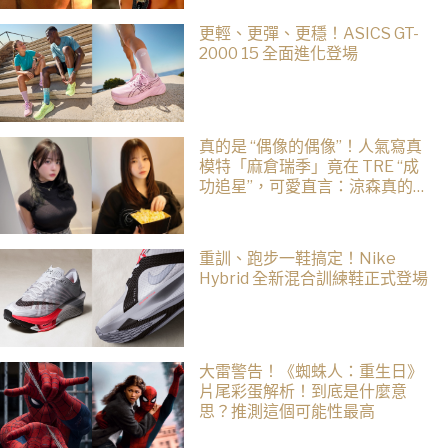
更輕、更彈、更穩！ASICS GT-
2000 15 全面進化登場
真的是 “偶像的偶像”！人氣寫真
模特「麻倉瑞季」竟在 TRE “成
功追星”，可愛直言：涼森真的太
可愛，幸好有來台灣
重訓、跑步一鞋搞定！Nike
Hybrid 全新混合訓練鞋正式登場
大雷警告！《蜘蛛人：重生日》
片尾彩蛋解析！到底是什麼意
思？推測這個可能性最高