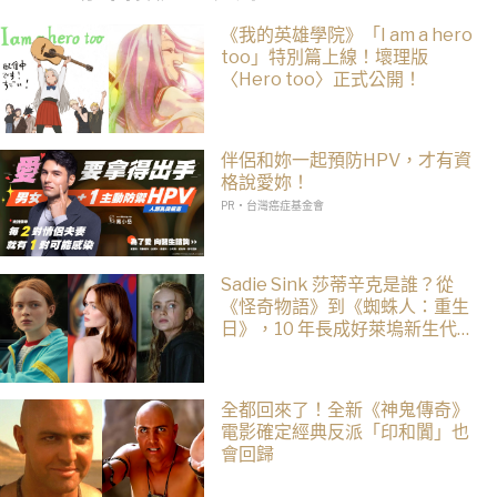
《我的英雄學院》「I am a hero
too」特別篇上線！壞理版
〈Hero too〉正式公開！
伴侶和妳一起預防HPV，才有資
格說愛妳！
PR・台灣癌症基金會
Sadie Sink 莎蒂辛克是誰？從
《怪奇物語》到《蜘蛛人：重生
日》，10 年長成好萊塢新生代女
星
全都回來了！全新《神鬼傳奇》
電影確定經典反派「印和闐」也
會回歸