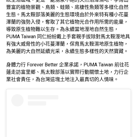
豐富的植物景觀、鳥類、蛙類、底棲性魚類等多樣化自然
生態。馬太鞍部落美麗的生態環境由於外來特有種小花蔓
澤蘭的強勢入侵，奪取了其它植物光合作用所需的能量，
導致原生植物難以生存。為永續當地溼地自然生態，
PUMA Taiwan 同仁紛紛戴上手套親手拔除對馬太鞍溼地具
有強大威脅性的小花蔓澤蘭，保育馬太鞍濕地原生植物，
為美麗的大自然延續光采，永續生態多樣性的天然寶藏。
身體力行 Forever Better 企業承諾，PUMA Taiwan 前往花
蓮走訪富里鄉、馬太鞍部落以實際行動關懷土地，力行企
業社會責任，為台灣這塊土地注入最真切的人情味。