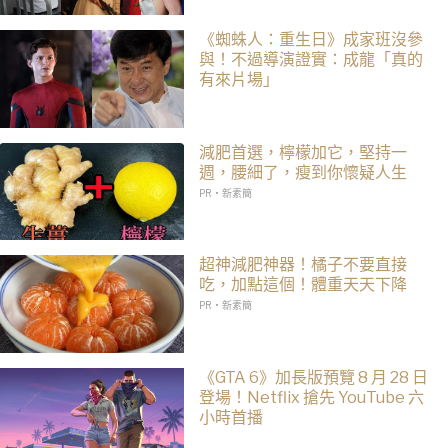
《蜘蛛人：重生日》成家班沒參
與！不過導演證實：成龍「真的
有來片場」
減肥首選，檸檬加它，堅持一
週，腰細了，瘦到你懷疑人生
PR・新素簡
超神減肥神器！橘子不要直接
吃，加點這個！體重天天下降
PR・新素簡
《GTA 6》加長版預覽 8 月 28 日
登場！Netflix 搶先 YouTube 六
小時首播