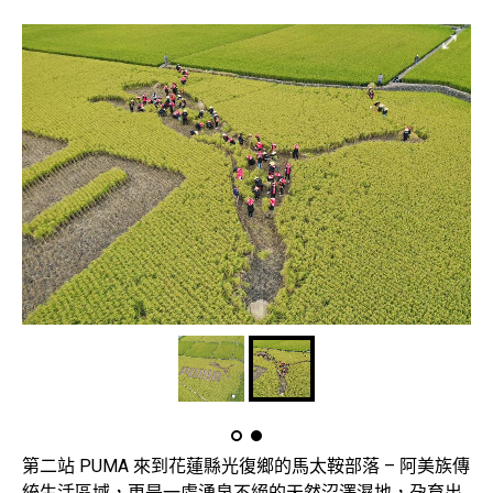
第二站 PUMA 來到花蓮縣光復鄉的馬太鞍部落 – 阿美族傳
統生活區域，更是一處湧泉不絕的天然沼澤濕地，孕育出