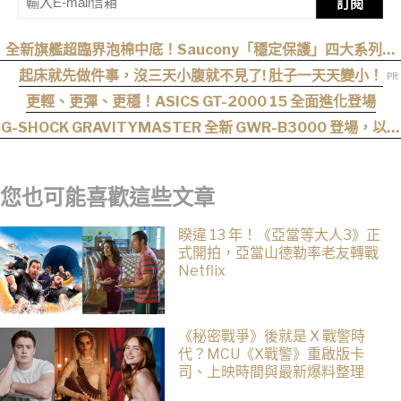
訂閱
全新旗艦超臨界泡棉中底！Saucony「穩定保護」四大系列鞋
款發布
起床就先做件事，沒三天小腹就不見了! 肚子一天天變小！
更輕、更彈、更穩！ASICS GT-2000 15 全面進化登場
G-SHOCK GRAVITYMASTER 全新 GWR-B3000 登場，以超
音速噴射機為靈感！
您也可能喜歡這些文章
睽違 13 年！《亞當等大人3》正
式開拍，亞當山德勒率老友轉戰
Netflix
《秘密戰爭》後就是 X 戰警時
代？MCU《X戰警》重啟版卡
司、上映時間與最新爆料整理