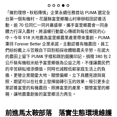
「擁豹理想 • 秋稻傳情」企業永續任務首站 PUMA 選定全
台第一個有機村 – 花蓮縣富里鄉羅山村舉辦稻田認養活
動，逾 70 位同仁一同共襄盛舉，攜手富里鄉農會一同身
體力行深入農村，將溫暖行動愛心傳遞到每位鄉民的心
中。今年 918 大地震為富里鄉農業產業帶來重創，PUMA
秉持 Forever Better 企業承諾，主動認養有機農田，員工
們紛紛戴上斗笠親自下田割稻採收體驗農夫辛勞，在諾大
的農田上留下 PUMA 字樣和跳豹圖騰印記，捐贈 380 包 2
公斤裝有機稻米給予富里鄉做為公益之用，不僅讓農民們
的辛苦耕耘增添價值，同時也減輕低薪家庭生活上的負
擔，更替企業關愛大地、關懷偏鄉，立下具體見證與寫
照，期望可以在社會上發揮拋磚引玉的效果，吸引更多企
業認養富里的有機農田、照拂富里的產業、關懷富里的鄉
親，讓地震重創後的富里鄉活力再生。
前進馬太鞍部落 落實生態環境維護