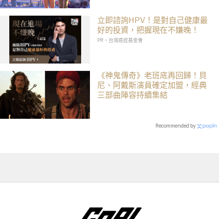
立即諮詢HPV！是對自己健康最
好的投資，把握現在不嫌晚！
PR・台灣癌症基金會
《神鬼傳奇》老班底再回歸！貝
尼、阿戴斯演員確定加盟，經典
三部曲陣容持續集結
Recommended by