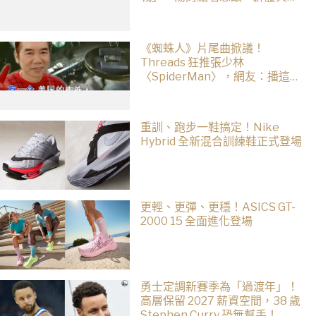
合作！邁爾斯注定加入 MCU
《蜘蛛人》片尾曲掀議！
Threads 狂推張少林
〈SpiderMan〉，網友：播這個
直接神作預定
重訓、跑步一鞋搞定！Nike
Hybrid 全新混合訓練鞋正式登場
更輕、更彈、更穩！ASICS GT-
2000 15 全面進化登場
勇士定調新賽季為「過渡年」！
高層保留 2027 薪資空間，38 歲
Stephen Curry 恐無幫手！