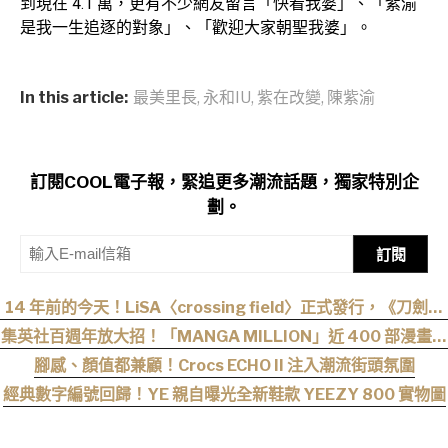
到現在 4.1 萬，更有不少網友留言「快看我婆」、「紫渝
是我一生追逐的對象」、「歡迎大家朝聖我婆」。
In this article:
最美里長
,
永和IU
,
紫在改變
,
陳紫渝
訂閱COOL電子報，緊追更多潮流話題，獨家特別企
劃。
訂閱
14 年前的今天！LiSA〈crossing field〉正式發行，《刀劍神
域》OP 不只熱血還藏著桐人、亞絲娜最深的羈絆
集英社百週年放大招！「MANGA MILLION」近 400 部漫畫免
費看，《航海王》、《火影忍者》支援逾百種語言
腳感、顏值都兼顧！Crocs ECHO II 注入潮流街頭氛圍
經典數字編號回歸！YE 親自曝光全新鞋款 YEEZY 800 實物圖