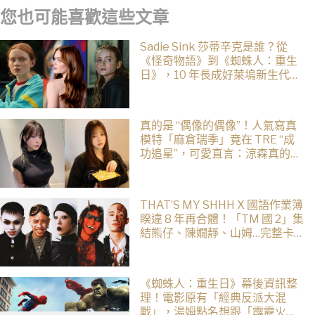
您也可能喜歡這些文章
Sadie Sink 莎蒂辛克是誰？從
《怪奇物語》到《蜘蛛人：重生
日》，10 年長成好萊塢新生代女
星
真的是 “偶像的偶像”！人氣寫真
模特「麻倉瑞季」竟在 TRE “成
功追星”，可愛直言：涼森真的太
可愛，幸好有來台灣
THAT’S MY SHHH X 國語作業簿
睽違 8 年再合體！「TM 國 2」集
結熊仔、陳嫺靜、山姆…完整卡
司、售票資訊一次看
《蜘蛛人：重生日》幕後資訊整
理！電影原有「經典反派大混
戰」，湯姆點名想跟「霹靂火」