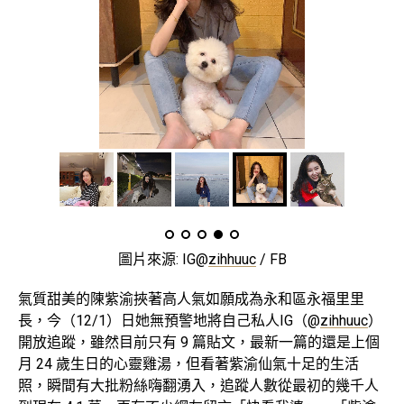
圖片來源: IG@
zihhuuc
/ FB
氣質甜美的陳紫渝挾著高人氣如願成為永和區永福里里
長，今（12/1）日她無預警地將自己私人IG（@
zihhuuc
）
開放追蹤，雖然目前只有 9 篇貼文，最新一篇的還是上個
月 24 歲生日的心靈雞湯，但看著紫渝仙氣十足的生活
照，瞬間有大批粉絲嗨翻湧入，追蹤人數從最初的幾千人