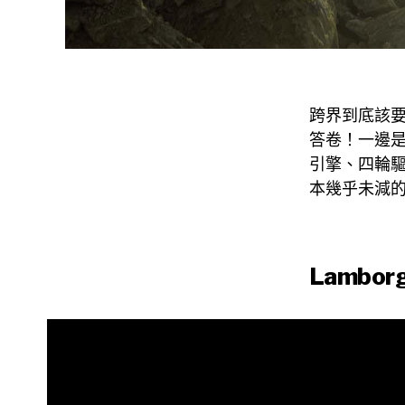
跨界到底該要跨
答卷！一邊是
引擎、四輪驅動
本幾乎未減的動
Lamborgh