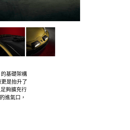
VO 的基礎架構
隙更是抬升了
及足夠擴充行
氣的進氣口，