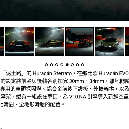
土路」的 Huracán Sterrato，在那比照 Huracán E
的設定將前軸與後軸各別加寬 30mm、34mm，離地間
上專用的車頭探照燈、鋁合金前後下護板、外擴輪拱，以
李架，還有一組設在車頂、為 V10 NA 引擎導入新鮮空
輕量化輪圈、全地形輪胎的配置。