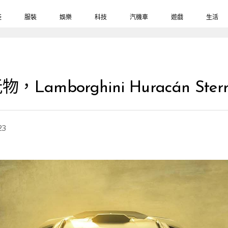
鞋
服裝
娛樂
科技
汽機車
遊戲
生活
Lamborghini Huracán Ster
23