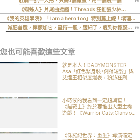
肚腩一抓一大把，只需1個雞蛋，用一個瘦一個
《蜘蛛人》片尾曲掀議！Threads 狂推張少林
〈SpiderMan〉，網友：播這個直接神作預定
《我的英雄學院》「I am a hero too」特別篇上線！壞理版
〈Hero too〉正式公開！
減肥首選，檸檬加它，堅持一週，腰細了，瘦到你懷疑人
生
您也可能喜歡這些文章
就是本人！BABYMONSTER
Asa「紅色緊身裝+俐落短髮」與
艾達王相似度爆表，粉絲狂刷
「ASA Wong」
小時候的我看到一定超興奮！
《貓戰士》終於要推出大型主機
遊戲！《Warrior Cats: Clans of
the Forest》今年秋季登場，自
創貓咪加入四大部族冒險
《侏羅紀世界：重生》導演確定