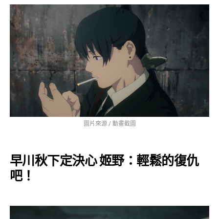
圖片來源 / 動畫截圖
早川秋下定決心 姬野：輕鬆的復仇
吧！