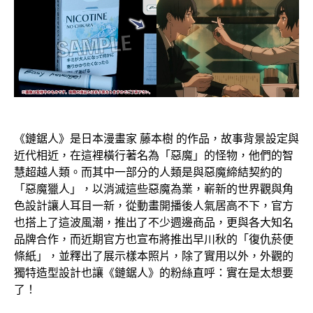
《鏈鋸人》是日本漫畫家 藤本樹 的作品，故事背景設定與
近代相近，在這裡橫行著名為「惡魔」的怪物，他們的智
慧超越人類。而其中一部分的人類是與惡魔締結契約的
「惡魔獵人」，以消滅這些惡魔為業，嶄新的世界觀與角
色設計讓人耳目一新，從動畫開播後人氣居高不下，官方
也搭上了這波風潮，推出了不少週邊商品，更與各大知名
品牌合作，而近期官方也宣布將推出早川秋的「復仇菸便
條紙」，並釋出了展示樣本照片，除了實用以外，外觀的
獨特造型設計也讓《鏈鋸人》的粉絲直呼：實在是太想要
了！