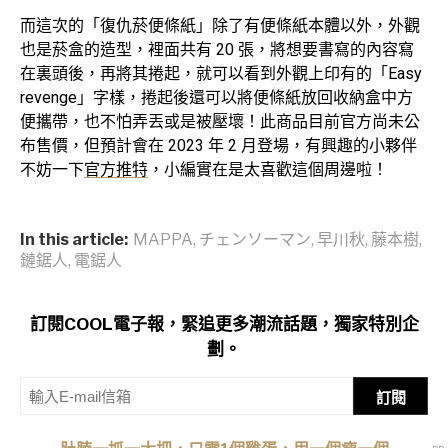
而這次的「復仇菸便條紙」除了有便條紙本體以外，外觀
也是菸盒的造型，裡面共有 20 張，將想要書寫的內容寫
在裏頭後，再將其捲起，就可以看到外觀上印有的「Easy
revenge」字樣，捲起後還可以將便條紙放回收納盒中方
便攜帶，也不怕弄丟或是被壓壞！此商品目前官方尚未公
布售價，但預計會在 2023 年 2 月登場，有興趣的小夥伴
不妨一下
官方推特
，小編實在是太喜歡這個周邊啦！
In this article:
MAPPA
,
チェンソーマン
,
早川秋
,
藤本樹
,
鏈鋸人
,
電鋸人
訂閱COOL電子報，緊追更多潮流話題，獨家特別企
劃。
訂閱