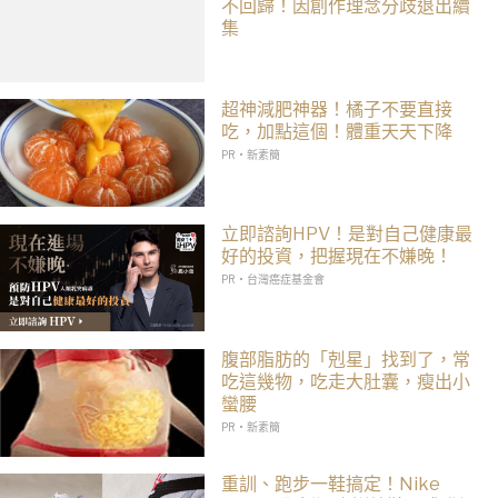
不回歸！因創作理念分歧退出續
集
超神減肥神器！橘子不要直接
吃，加點這個！體重天天下降
PR・新素簡
立即諮詢HPV！是對自己健康最
好的投資，把握現在不嫌晚！
PR・台灣癌症基金會
腹部脂肪的「剋星」找到了，常
吃這幾物，吃走大肚囊，瘦出小
蠻腰
PR・新素簡
重訓、跑步一鞋搞定！Nike