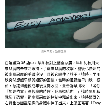
圖片來源 / 動畫截圖
在漫畫第 35 話中，早川秋對上幽靈惡魔，早川利秋用未
來惡魔的未來之眼擋下了幽靈惡魔的攻擊，隨後也快速的
被幽靈惡魔的手臂淹沒，且被它纏住了脖子。這時、早川
秋突然想起早期與姬野的回憶，當時的姬野給早川秋一根
菸，意識到他位成年後立刻收回，並告訴早川秋：「等你
『想要依靠』些甚麼的時候，我再還給你。」這時早川秋
戰勝了恐懼，從幽靈惡魔的控制中釋放出來，這時姬野的
右臂也從幽靈惡魔的身體中伸了出來，上頭正寫著「Easy