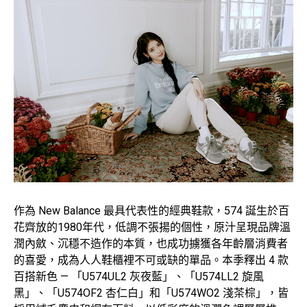
作為 New Balance 最具代表性的經典鞋款，574 誕生於百
花齊放的1980年代，低調不張揚的個性，原汁呈現品牌溫
潤內斂、沉穩不造作的本質，也成功擄獲各年齡層消費者
的喜愛，成為人人鞋櫃裡不可或缺的單品。本季釋出 4 款
百搭新色 — 「U574UL2 灰夜藍」、「U574LL2 旋風
黑」、「U574OF2 杏仁白」和「U574WO2 淺茶棕」，皆