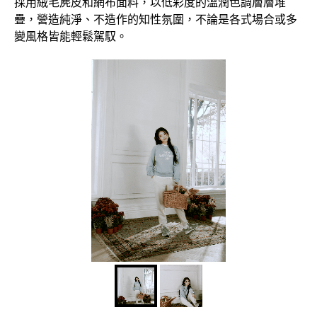
採用絨毛麂皮和網布面料，以低彩度的溫潤色調層層堆
疊，營造純淨、不造作的知性氛圍，不論是各式場合或多
變風格皆能輕鬆駕馭。