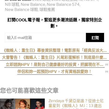
NB 球鞋
,
New Balance
,
New Balance 574
,
New Balance 球鞋
,
球鞋推薦
訂閱COOL電子報，緊追更多潮流話題，獨家特別企
劃。
訂閱
《蜘蛛人：重生日》幕後資訊整理！電影原有「經典反派大混
戰」，湯姆點名想跟「霹靂火」合作！邁爾斯注定加入 MCU
大雷警告！《蜘蛛人：重生日》片尾彩蛋解析！到底是什麼意
思？推測這個可能性最高
立即諮詢HPV！是對自己健康最好的投資，把握現在不嫌
晚！
伴侶和妳一起預防HPV，才有資格說愛妳！
您也可能喜歡這些文章
Zendaya 千黛亞是誰？從迪士尼
童星到《蜘蛛人》MJ：13 歲出