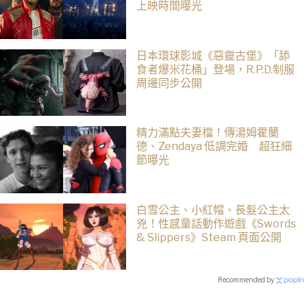
上映時間曝光
日本環球影城《惡靈古堡》「舔
食者爆米花桶」登場，R.P.D.制服
周邊同步公開
精力滿點夫妻檔！傳湯姆霍蘭
德、Zendaya 低調完婚 超狂細
節曝光
白雪公主、小紅帽、長髮公主太
兇！性感童話動作遊戲《Swords
& Slippers》Steam 頁面公開
Recommended by