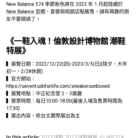
New Balance 574 季節新色將在 2023 年 1 月起陸續於
New Balance 官網
、直營與經銷店點販售，請有興趣的朋
友不要錯過了。
《一鞋入魂！倫敦設計博物館 潮鞋
特展》
▍展覽日期：2022/12/22(四)-2023/3/5(日)(除夕、大年
初一、2/28休館)
▍官方網站：
https://uevent.udnfunlife.com/sneakersunboxed
▍展覽地點：中正紀念堂 2、3展廳⁣⁣⁣⁣
▍營業時間：每日10:00-18:00(最後入場及售票時間為
17:30)⁣⁣⁣
▍展出內容，依台北實際展出為主
In this article:
2023 球鞋
,
2023 球鞋推薦
,
IU
,
NB 574
,