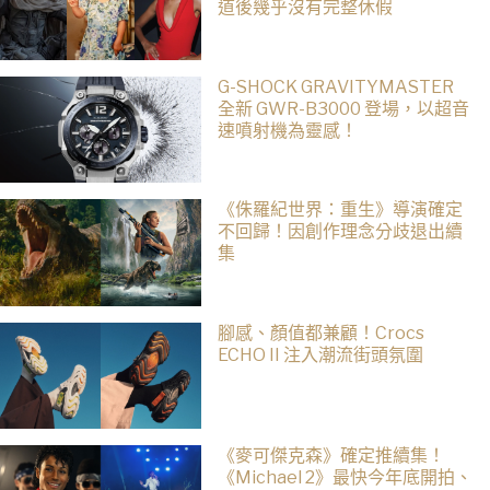
道後幾乎沒有完整休假
G-SHOCK GRAVITYMASTER
全新 GWR-B3000 登場，以超音
速噴射機為靈感！
《侏羅紀世界：重生》導演確定
不回歸！因創作理念分歧退出續
集
腳感、顏值都兼顧！Crocs
ECHO II 注入潮流街頭氛圍
《麥可傑克森》確定推續集！
《Michael 2》最快今年底開拍、