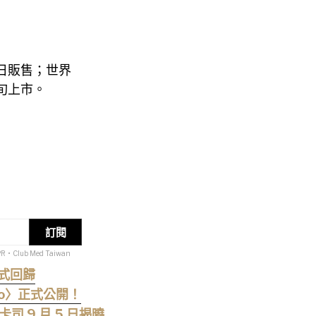
 日販售；世界
中旬上市。
訂閱
PR・Club Med Taiwan
正式回歸
too〉正式公開！
9 月 5 日揭曉