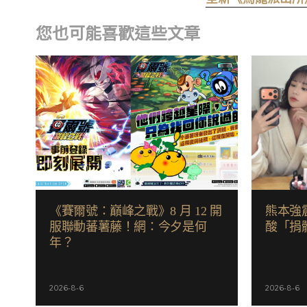
您也可能喜歡這些文章
《賽爾號：巔峰之戰》8 月 12 開
熊本強
服聯動蕃薯藤！網：今夕是何
酸「捐髒
年？
2026-8-6
2026-8-6