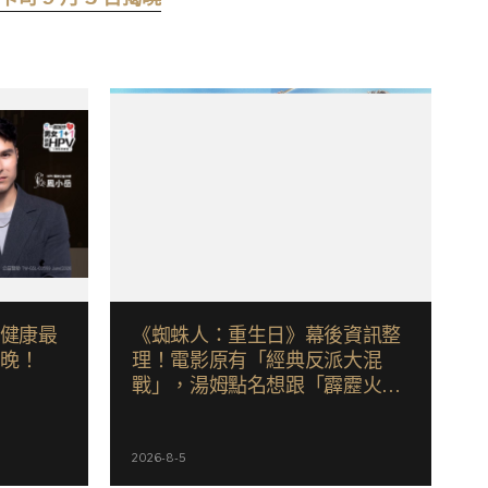
己健康最
《蜘蛛人：重生日》幕後資訊整
嫌晚！
理！電影原有「經典反派大混
戰」，湯姆點名想跟「霹靂火」
合作！邁爾斯注定加入 MCU
2026-8-5