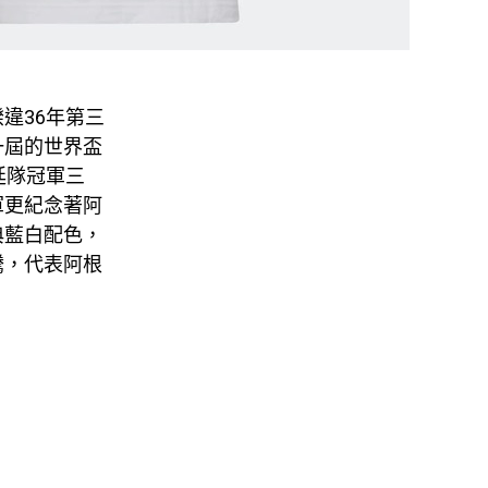
睽違36年第三
一屆的世界盃
廷隊冠軍三
軍更紀念著阿
典藍白配色，
騰，代表阿根