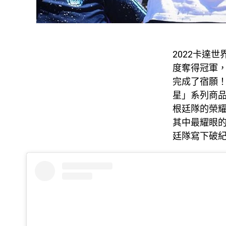
2022卡達世
度奪得冠軍
完成了宿願！
星」系列商
根廷隊的榮
其中最耀眼
廷隊寫下破