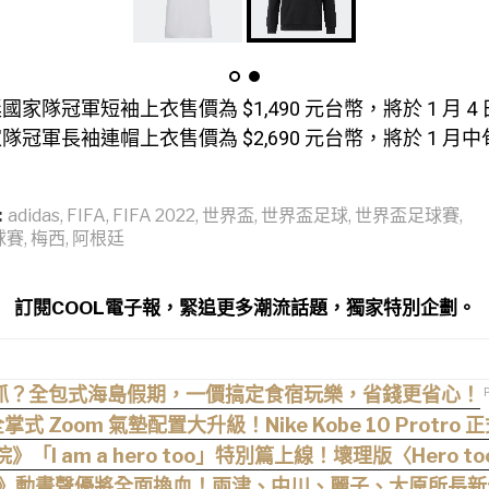
家隊冠軍短袖上衣售價為 $1,490 元台幣，將於 1 月 4
冠軍長袖連帽上衣售價為 $2,690 元台幣，將於 1 月
:
adidas
,
FIFA
,
FIFA 2022
,
世界盃
,
世界盃足球
,
世界盃足球賽
,
球賽
,
梅西
,
阿根廷
訂閱COOL電子報，緊追更多潮流話題，獨家特別企劃。
抓？全包式海島假期，一價搞定食宿玩樂，省錢更省心！
掌式 Zoom 氣墊配置大升級！Nike Kobe 10 Protro 
「I am a hero too」特別篇上線！壞理版〈Hero 
》動畫聲優將全面換血！兩津、中川、麗子、大原所長新卡司 