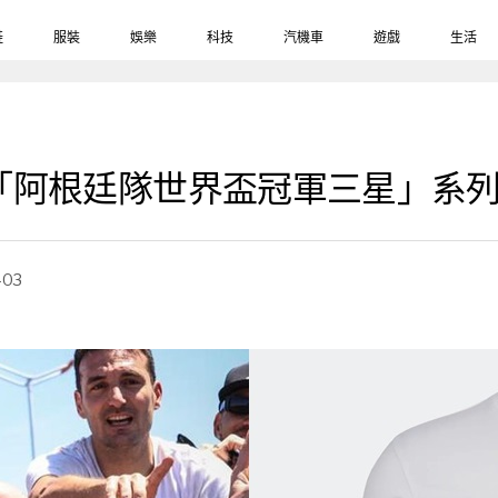
鞋
服裝
娛樂
科技
汽機車
遊戲
生活
as「阿根廷隊世界盃冠軍三星」系
-03