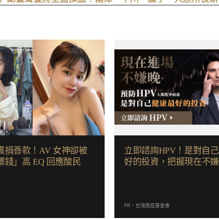
震捐善款！AV 女神卻被
立即諮詢HPV！是對自
錢」高 EQ 回應酸民
好的投資，把握現在不
PR・台灣癌症基金會