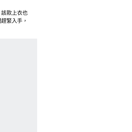
，該款上衣也
們趕緊入手，