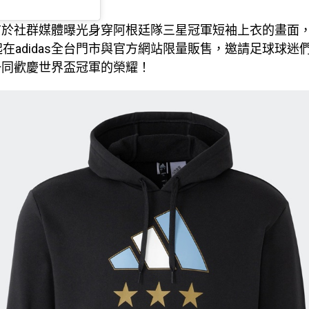
前於社群媒體曝光身穿阿根廷隊三星冠軍短袖上衣的畫面
起在adidas全台門市與官方網站限量販售，邀請足球球迷
一同歡慶世界盃冠軍的榮耀！