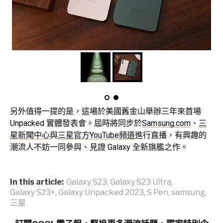
另外值得一提的是，這場於美國舊金山舉辦三年來首場
Unpacked 實體發表會。屆時將同步於
Samsung.com
、
三
星新聞中心
與
三星官方YouTube頻道
進行直播，有興趣的
潮流人不妨一同參與、見證 Galaxy 全新旗艦之作。
In this article:
Galaxy S23
,
Galaxy S23 Ultra
,
Galaxy S23+
,
Galaxy Unpacked 2023
,
S Pen
,
samsung
,
三星