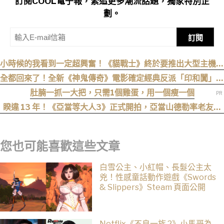
訂閱COOL電子報，緊追更多潮流話題，獨家特別企
劃。
訂閱
小時候的我看到一定超興奮！《貓戰士》終於要推出大型主機遊
戲！《Warrior Cats: Clans of the Forest》今年秋季登場，
全都回來了！全新《神鬼傳奇》電影確定經典反派「印和闐」也
自創貓咪加入四大部族冒險
會回歸
肚腩一抓一大把，只需1個雞蛋，用一個瘦一個
睽違 13 年！《亞當等大人3》正式開拍，亞當山德勒率老友轉
戰 Netflix
您也可能喜歡這些文章
白雪公主、小紅帽、長髮公主太
兇！性感童話動作遊戲《Swords
& Slippers》Steam 頁面公開
Netflix《不良一族 2》小馬哥為