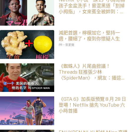
孩子金盆洗手！曾混黑道「割掉
小拇指」，女來賓全被帥到：超
有骨氣
減肥首選，檸檬加它，堅持一
週，腰細了，瘦到你懷疑人生
PR・新素簡
《蜘蛛人》片尾曲掀議！
Threads 狂推張少林
〈SpiderMan〉，網友：播這個
直接神作預定
《GTA 6》加長版預覽 8 月 28 日
登場！Netflix 搶先 YouTube 六
小時首播