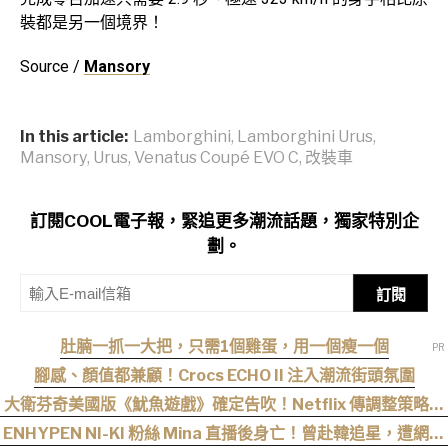
裝都是另一個境界！
Source /
Mansory
In this article:
Lamborghini
,
Lamborghini Urus
,
Mansory
,
Urus
,
Venatus Coupé EVO C
,
改裝車
訂閱COOL電子報，緊追更多潮流話題，獨家特別企
劃。
訂閱
肚腩一抓一大把，只需1個雞蛋，用一個瘦一個
腳感、顏值都兼顧！Crocs ECHO II 注入潮流街頭氛圍
大衛芬奇美國版《魷魚遊戲》確定告吹！Netflix 傳調整策略，
不再推進該系列
ENHYPEN NI-KI 粉絲 Mina 直播後身亡！曾赴韓追星，遭網暴