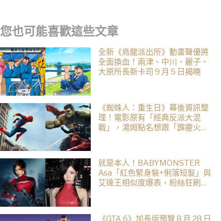
事件始末曝光
您也可能喜歡這些文章
全新《烏龍派出所》動畫聲優將
全面換血！兩津、中川、麗子、
大原所長新卡司 9 月 5 日揭曉
《蜘蛛人：重生日》幕後資訊整
理！電影原有「經典反派大混
戰」，湯姆點名想跟「霹靂火」
合作！邁爾斯注定加入 MCU
就是本人！BABYMONSTER
Asa「紅色緊身裝+俐落短髮」與
艾達王相似度爆表，粉絲狂刷
「ASA Wong」
《GTA 6》加長版預覽 8 月 28 日