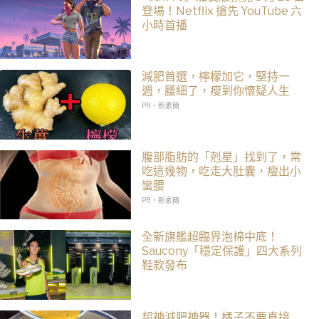
登場！Netflix 搶先 YouTube 六
小時首播
減肥首選，檸檬加它，堅持一
週，腰細了，瘦到你懷疑人生
PR・新素簡
腹部脂肪的「剋星」找到了，常
吃這幾物，吃走大肚囊，瘦出小
蠻腰
PR・新素簡
全新旗艦超臨界泡棉中底！
Saucony「穩定保護」四大系列
鞋款發布
超神減肥神器！橘子不要直接