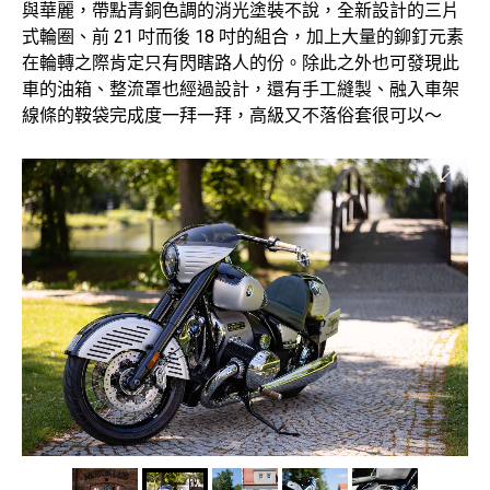
與華麗，帶點青銅色調的消光塗裝不說，全新設計的三片
式輪圈、前 21 吋而後 18 吋的組合，加上大量的鉚釘元素
在輪轉之際肯定只有閃瞎路人的份。除此之外也可發現此
車的油箱、整流罩也經過設計，還有手工縫製、融入車架
線條的鞍袋完成度一拜一拜，高級又不落俗套很可以～