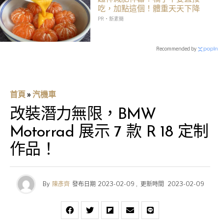
吃，加點這個！體重天天下降
PR・新素簡
Recommended by
首頁
»
汽機車
改裝潛力無限，BMW
Motorrad 展示 7 款 R 18 定制
作品！
By
陳彥齊
發布日期
2023-02-09
,
更新時間
2023-02-09