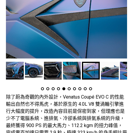
除了蔚為奇觀的內外設計，Venatus Coupé EVO C 的性能
輸出自然也不得馬虎，基於原生的 4.0L V8 雙渦輪引擎進
行大幅度的提升，改造內容目前是保密到家，但理應也是
少不了電腦系統、進排氣、冷卻系統與排氣系統的升級，
最終獲得 900 PS 的最大馬力、112.2 kgm 的扭力峰值，
完成零百加速只需要 2.9 秒、極速 323 km/h 的身手相比原