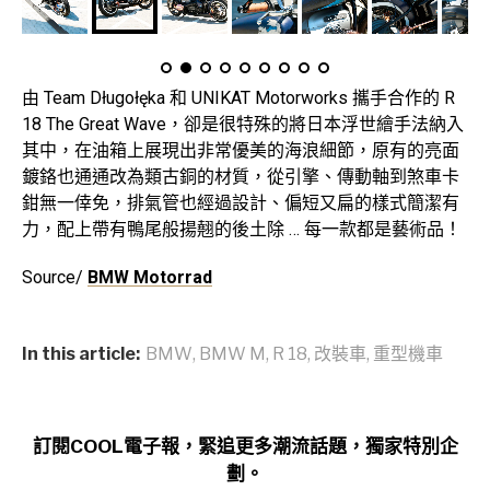
由 Team Długołęka 和 UNIKAT Motorworks 攜手合作的 R
18 The Great Wave，卻是很特殊的將日本浮世繪手法納入
其中，在油箱上展現出非常優美的海浪細節，原有的亮面
鍍鉻也通通改為類古銅的材質，從引擎、傳動軸到煞車卡
鉗無一倖免，排氣管也經過設計、偏短又扁的樣式簡潔有
力，配上帶有鴨尾般揚翹的後土除 … 每一款都是藝術品！
Source/
BMW Motorrad
In this article:
BMW
,
BMW M
,
R 18
,
改裝車
,
重型機車
訂閱COOL電子報，緊追更多潮流話題，獨家特別企
劃。