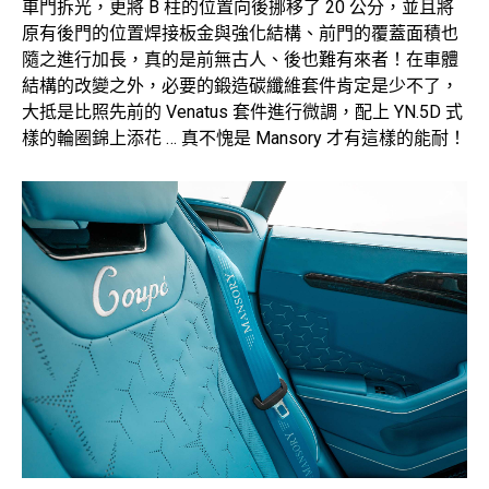
車門拆光，更將 B 柱的位置向後挪移了 20 公分，並且將
原有後門的位置焊接板金與強化結構、前門的覆蓋面積也
隨之進行加長，真的是前無古人、後也難有來者！在車體
結構的改變之外，必要的鍛造碳纖維套件肯定是少不了，
大抵是比照先前的 Venatus 套件進行微調，配上 YN.5D 式
樣的輪圈錦上添花 … 真不愧是 Mansory 才有這樣的能耐！