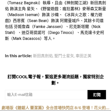
（Tomasz Baginski）執導，且由《神劍闖江湖》新田真劍
佑 飾演主角 星矢、《野蠻遊戲：瘋狂叢林》麥蒂森艾斯曼
（Madison Iseman）飾演 沙織、《冰與火之歌：權力遊
戲》西恩賓（Sean Bean）飾演 阿爾曼城戶、其餘卡司還
包括 芬姬詹森（Famke Janssen）、尼克斯塔爾（Nick
Stahl）、迪亞哥提諾可（Diego Tinoco）、馬克達卡史柯
斯（Mark Dacascos）等人。
In this article:
新田真劍佑
,
聖鬥士星矢
,
車田正美
訂閱COOL電子報，緊追更多潮流話題，獨家特別企
劃。
訂閱
劇場版《鏈鋸人 蕾潔篇》全台首場快閃店 8/6 登場！花火約會