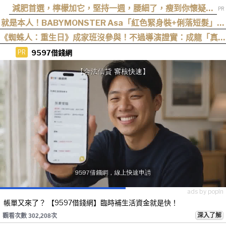
場景、限定周邊一次看
減肥首選，檸檬加它，堅持一週，腰細了，瘦到你懷疑人
生
就是本人！BABYMONSTER Asa「紅色緊身裝+俐落短髮」與
艾達王相似度爆表，粉絲狂刷「ASA Wong」
《蜘蛛人：重生日》成家班沒參與！不過導演證實：成龍「真的
有來片場」
9597借錢網
PR
ads by popIn
帳單又來了？ 【9597借錢網】臨時補生活資金就是快！
深入了解
觀看次數 302,208次