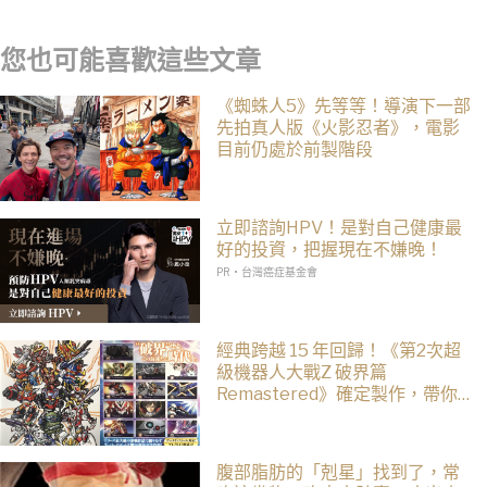
您也可能喜歡這些文章
《蜘蛛人5》先等等！導演下一部
先拍真人版《火影忍者》，電影
目前仍處於前製階段
立即諮詢HPV！是對自己健康最
好的投資，把握現在不嫌晚！
PR・台灣癌症基金會
經典跨越 15 年回歸！《第2次超
級機器人大戰Z 破界篇
Remastered》確定製作，帶你
回顧 SRWZ 系列
腹部脂肪的「剋星」找到了，常