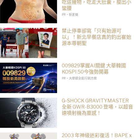
吃這幾物，吃走大肚囊，瘦出小
蠻腰
PR・新素簡
禁止停車卻寫「只有始源可
以」！新北早餐店真的釣出崔始
源本尊朝聖
009829掌握AI關鍵 大華韓國
KOSPI 50今強勢開募
PR・大華銀全能行銷方案
G-SHOCK GRAVITYMASTER
全新 GWR-B3000 登場，以超音
速噴射機為靈感！
2003 年神級迷彩復活！BAPE x