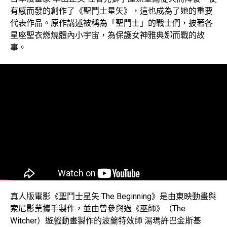
有感而發的創作了《聖鬥士星矢》，這也成為了她的重要
代表作品。原作講述被稱為「聖鬥士」的戰士們，披著各
星座聖衣燃燒體內小宇宙，為保護女神雅典娜而戰的故
事。
真人版電影《聖鬥士星矢 The Beginning》是由東映動畫與
索尼影業攜手製作，並由曾參與過《巫師》（The
Witcher）遊戲動畫製作的波蘭特效師 湯瑪許巴金斯基