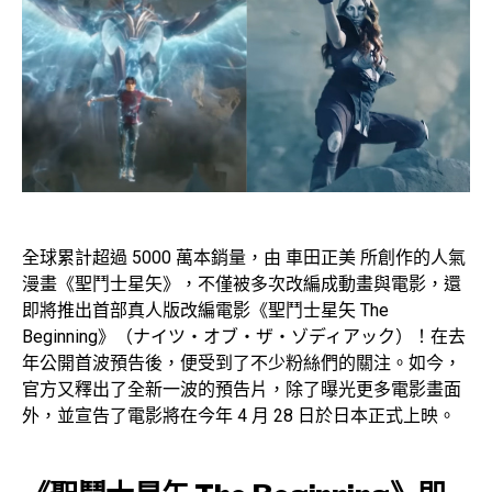
全球累計超過 5000 萬本銷量，由 車田正美 所創作的人氣
漫畫《聖鬥士星矢》，不僅被多次改編成動畫與電影，還
即將推出首部真人版改編電影《聖鬥士星矢 The
Beginning》（ナイツ・オブ・ザ・ゾディアック）！在去
年公開首波預告後，便受到了不少粉絲們的關注。如今，
官方又釋出了全新一波的預告片，除了曝光更多電影畫面
外，並宣告了電影將在今年 4 月 28 日於日本正式上映。