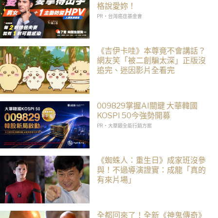
格說愛妳！
PR・台灣癌症基金會
《吉伊卡哇》本尊竟不會講話？
網友笑「被二創騙太深」正版沒
追完、迷因影片全看完
009829掌握AI關鍵 大華韓國
KOSPI 50今強勢開募
PR・大華銀全能行銷方案
《蜘蛛人：重生日》成家班沒參
與！不過導演證實：成龍「真的
有來片場」
全都回來了！全新《神鬼傳奇》