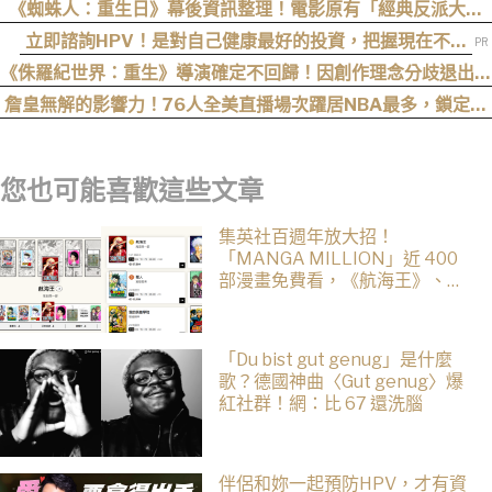
《蜘蛛人：重生日》幕後資訊整理！電影原有「經典反派大混
戰」，湯姆點名想跟「霹靂火」合作！邁爾斯注定加入 MCU
立即諮詢HPV！是對自己健康最好的投資，把握現在不嫌
晚！
《侏羅紀世界：重生》導演確定不回歸！因創作理念分歧退出續
集
詹皇無解的影響力！76人全美直播場次躍居NBA最多，鎖定開
幕戰與聖誕大戰
您也可能喜歡這些文章
集英社百週年放大招！
「MANGA MILLION」近 400
部漫畫免費看，《航海王》、
《火影忍者》支援逾百種語言
「Du bist gut genug」是什麼
歌？德國神曲〈Gut genug〉爆
紅社群！網：比 67 還洗腦
伴侶和妳一起預防HPV，才有資