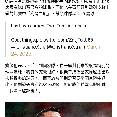
C 羅這場比賽超越了科威特射手 Mutawa ，成為了史上代
表國家隊出賽最多的球員，而他也在葡萄牙對戰列支敦士
登的比賽中「梅開二度」，帶領球隊以 4 : 0 贏球。
Last two games. Two Freekick goals.
Goat things.
pic.twitter.com/ZntjTokU85
— CristianoXtra (@CristianoXtra_)
March
24, 2023
賽後他表示，「回到國家隊，在一座對我來說很是特別的
球場進球，我真的感覺很好，很榮幸成為國家隊歷史出場
次數最多的球員。」而至於被問到是否要從國家隊中退
出．他則說確實有為家人想過，但最終仍希望克服困難，
「我還不能認輸！」