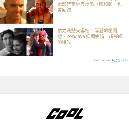
電影確定經典反派「印和闐」也
會回歸
精力滿點夫妻檔！傳湯姆霍蘭
德、Zendaya 低調完婚 超狂細
節曝光
Recommended by