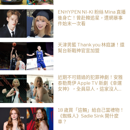
ENHYPEN NI-KI 粉絲 Mina 直播
後身亡！曾赴韓追星，遭網暴事
件始末一次看
天津男籃 Thank you 林庭謙！還
幫台新戰神官宣加盟
近期不可錯過的犯罪神劇！安雅
泰勒喬伊 Apple TV 新劇《幸運
女神》，全員惡人，這家沒人是
正常的！
18 歲買「這輛」給自己當禮物！
《蜘蛛人》Sadie Sink 開什麼
車？