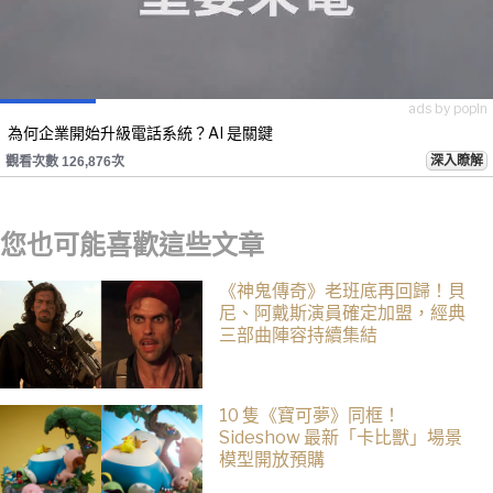
ads by popIn
為何企業開始升級電話系統？AI 是關鍵
深入瞭解
觀看次數 126,876次
您也可能喜歡這些文章
《神鬼傳奇》老班底再回歸！貝
尼、阿戴斯演員確定加盟，經典
三部曲陣容持續集結
10 隻《寶可夢》同框！
Sideshow 最新「卡比獸」場景
模型開放預購