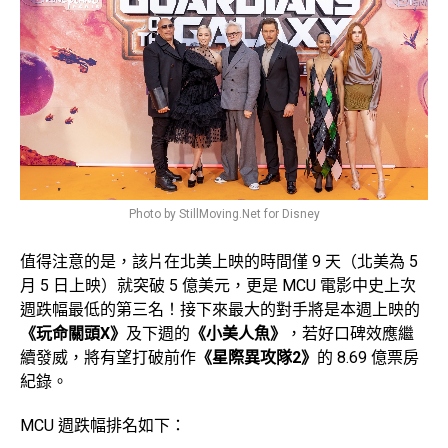
Photo by StillMoving.Net for Disney
值得注意的是，該片在北美上映的時間僅 9 天（北美為 5
月 5 日上映）就突破 5 億美元，更是 MCU 電影中史上次
週跌幅最低的第三名！接下來最大的對手將是本週上映的
《玩命關頭X》
及下週的
《小美人魚》
，若好口碑效應繼
續發威，將有望打破前作
《星際異攻隊2》
的 8.69 億票房
紀錄。
MCU 週跌幅排名如下：