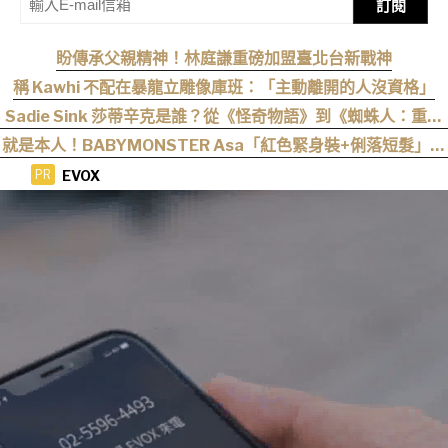
訂閱
盼傳承父親精神！林庭謙重磅加盟臺北台新戰神
稱 Kawhi 不配在暴龍立雕像庫班：「主動離開的人沒資格」
Sadie Sink 莎蒂辛克是誰？從《怪奇物語》到《蜘蛛人：重生
日》，10 年長成好萊塢新生代女星
就是本人！BABYMONSTER Asa「紅色緊身裝+俐落短髮」與
艾達王相似度爆表，粉絲狂刷「ASA Wong」
EVOX
PR