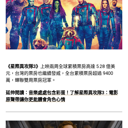
《星際異攻隊3》
上映兩周全球累積票房高達 5.28 億美
元，台灣的票房也繼續發威，全台累積票房超過 9400
萬，蟬聯雙周票房冠軍。
延伸閱讀：
音樂處處包含彩蛋！了解星際異攻隊3：電影
原聲帶讓你更能體會角色心情