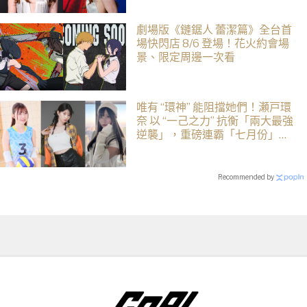
劇場版《鏈鋸人 蕾潔篇》全台首
場快閃店 8/6 登場！花火約會場
景、限定周邊一次看
唯有 “環神” 能阻擋她們！瀬戸環
奈 以 “一己之力” 抗衡「兩大最強
逆襲」，重磅連霸「七月份」榜
單冠軍
Recommended by