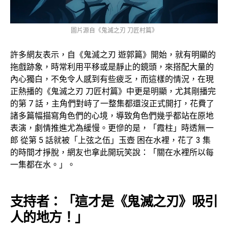
圖片源自《鬼滅之刃 刀匠村篇》
許多網友表示，自《鬼滅之刃 遊郭篇》開始，就有明顯的
拖戲跡象，時常利用平移或是靜止的鏡頭，來搭配大量的
內心獨白，不免令人感到有些疲乏，而這樣的情況，在現
正熱播的《鬼滅之刃 刀匠村篇》中更是明顯，尤其剛播完
的第 7 話，主角們對峙了一整集都還沒正式開打，花費了
諸多篇幅描寫角色們的心境，導致角色們幾乎都站在原地
表演，劇情推進尤為緩慢。更慘的是，「霞柱」時透無一
郎 從第 5 話就被「上弦之伍」玉壺 困在水裡，花了 3 集
的時間才掙脫，網友也拿此開玩笑說：「關在水裡所以每
一集都在水。」。
支持者：「這才是《鬼滅之刃》吸引
人的地方！」