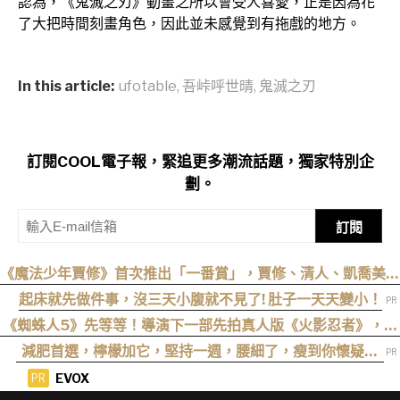
認為，《鬼滅之刃》動畫之所以會受人喜愛，正是因為花
了大把時間刻畫角色，因此並未感覺到有拖戲的地方。
In this article:
ufotable
,
吾峠呼世晴
,
鬼滅之刃
訂閱COOL電子報，緊追更多潮流話題，獨家特別企
劃。
訂閱
《魔法少年賈修》首次推出「一番賞」，賈修、清人、凱喬美與
福爾高雷登場
起床就先做件事，沒三天小腹就不見了! 肚子一天天變小！
《蜘蛛人5》先等等！導演下一部先拍真人版《火影忍者》，電
影目前仍處於前製階段
減肥首選，檸檬加它，堅持一週，腰細了，瘦到你懷疑人
生
EVOX
PR