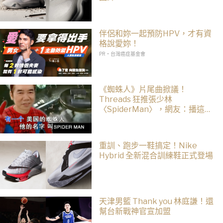
伴侶和妳一起預防HPV，才有資
格說愛妳！
PR・台灣癌症基金會
《蜘蛛人》片尾曲掀議！
Threads 狂推張少林
〈SpiderMan〉，網友：播這個
直接神作預定
重訓、跑步一鞋搞定！Nike
Hybrid 全新混合訓練鞋正式登場
天津男籃 Thank you 林庭謙！還
幫台新戰神官宣加盟