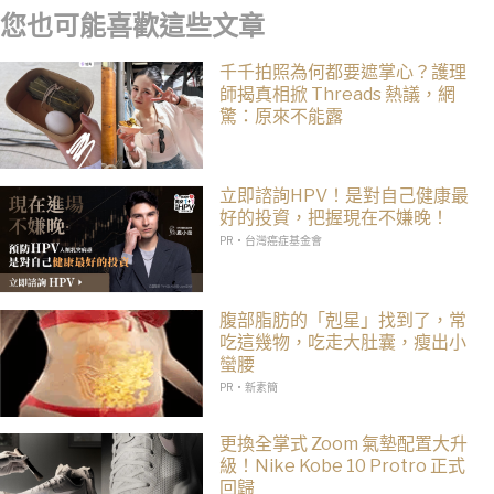
您也可能喜歡這些文章
千千拍照為何都要遮掌心？護理
師揭真相掀 Threads 熱議，網
驚：原來不能露
立即諮詢HPV！是對自己健康最
好的投資，把握現在不嫌晚！
PR・台灣癌症基金會
腹部脂肪的「剋星」找到了，常
吃這幾物，吃走大肚囊，瘦出小
蠻腰
PR・新素簡
更換全掌式 Zoom 氣墊配置大升
級！Nike Kobe 10 Protro 正式
回歸