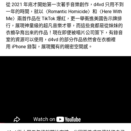
從 2021 年底才開始第一次著手音樂創作，d4vd 只用不到
一年的時間，就以〈Romantic Homicide〉和〈Here With
Me〉兩首作品在 TikTok 爆紅，更一舉衝進美國告示牌排
行，展現神童級的超凡音樂才華，而這些竟都是從妹妹的
衣櫥孕育出來的作品！現在即便被唱片公司簽下，有錄音
室的資源可以使用，d4vd 的部分作品依然會在衣櫥裡
用 iPhone 錄製，展現獨有的親密空間感。