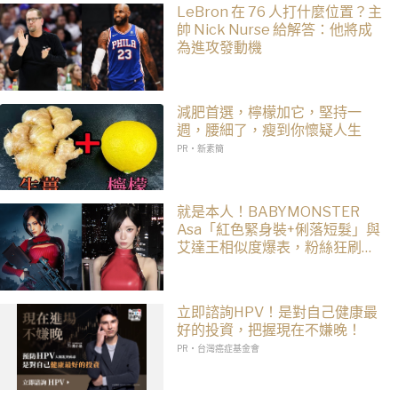
LeBron 在 76 人打什麼位置？主
帥 Nick Nurse 給解答：他將成
為進攻發動機
減肥首選，檸檬加它，堅持一
週，腰細了，瘦到你懷疑人生
PR・新素簡
就是本人！BABYMONSTER
Asa「紅色緊身裝+俐落短髮」與
艾達王相似度爆表，粉絲狂刷
「ASA Wong」
立即諮詢HPV！是對自己健康最
好的投資，把握現在不嫌晚！
PR・台灣癌症基金會