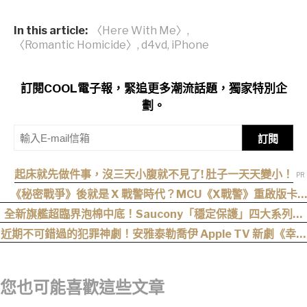
In this article:
〈Here With Me〉
,
〈Romantic Homicide〉
,
d4vd
,
iPhone
訂閱COOL電子報，緊追更多潮流話題，獨家特別企
劃。
訂閱
起床就先做件事，沒三天小腹就不見了! 肚子一天天變小！
《秘密戰爭》後就是 X 戰警時代？MCU《X戰警》重啟版卡
司、上映時間與最新爆料整理
全新旗艦超臨界泡棉中底！Saucony「穩定保護」四大系列鞋
款發布
近期不可錯過的犯罪神劇！安雅泰勒喬伊 Apple TV 新劇《幸運
女神》，全員惡人，這家沒人是正常的！
您也可能喜歡這些文章