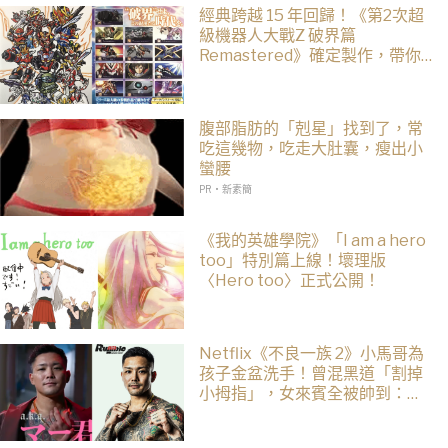
經典跨越 15 年回歸！《第2次超
級機器人大戰Z 破界篇
Remastered》確定製作，帶你
回顧 SRWZ 系列
腹部脂肪的「剋星」找到了，常
吃這幾物，吃走大肚囊，瘦出小
蠻腰
PR・新素簡
《我的英雄學院》「I am a hero
too」特別篇上線！壞理版
〈Hero too〉正式公開！
Netflix《不良一族 2》小馬哥為
孩子金盆洗手！曾混黑道「割掉
小拇指」，女來賓全被帥到：超
有骨氣