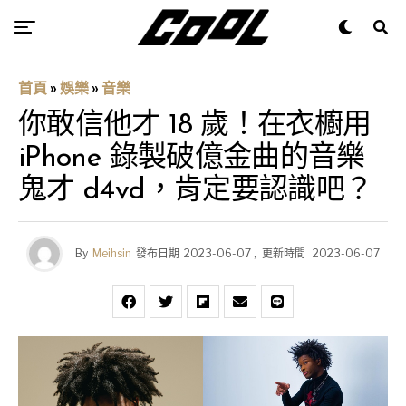
首頁
»
娛樂
»
音樂
你敢信他才 18 歲！在衣櫥用
iPhone 錄製破億金曲的音樂
鬼才 d4vd，肯定要認識吧？
By
Meihsin
發布日期
2023-06-07
,
更新時間
2023-06-07