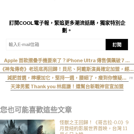
訂閱COOL電子報，緊追更多潮流話題，獨家特別企
劃。
訂閱
Apple 首款摺疊手機要來了？iPhone Ultra 傳售價飆破 7 萬
元！
《神鬼傳奇》老班底再回歸！貝尼、阿戴斯演員確定加盟，經典
三部曲陣容持續集結
減肥首選，檸檬加它，堅持一週，腰細了，瘦到你懷疑人
生
天津男籃 Thank you 林庭謙！還幫台新戰神官宣加盟
您也可能喜歡這些文章
怪獸之王回歸！《哥吉拉-0.0》9
月登紐約影展世界首映，台灣 11