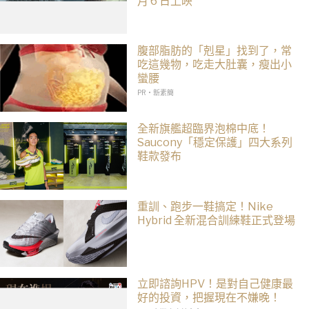
月 6 日上映
腹部脂肪的「剋星」找到了，常
吃這幾物，吃走大肚囊，瘦出小
蠻腰
PR・新素簡
全新旗艦超臨界泡棉中底！
Saucony「穩定保護」四大系列
鞋款發布
重訓、跑步一鞋搞定！Nike
Hybrid 全新混合訓練鞋正式登場
立即諮詢HPV！是對自己健康最
好的投資，把握現在不嫌晚！