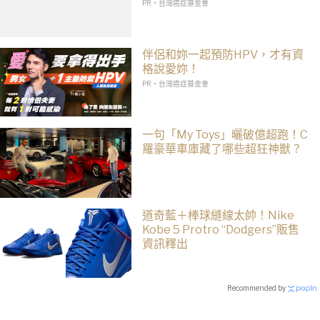
PR・台灣癌症基金會
伴侶和妳一起預防HPV，才有資
格說愛妳！
PR・台灣癌症基金會
一句「My Toys」曬破億超跑！C
羅豪華車庫藏了哪些超狂神獸？
道奇藍＋棒球縫線太帥！Nike
Kobe 5 Protro “Dodgers”販售
資訊釋出
Recommended by