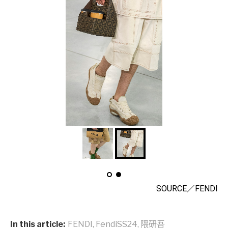
SOURCE／FENDI
In this article:
FENDI
,
FendiSS24
,
隈研吾