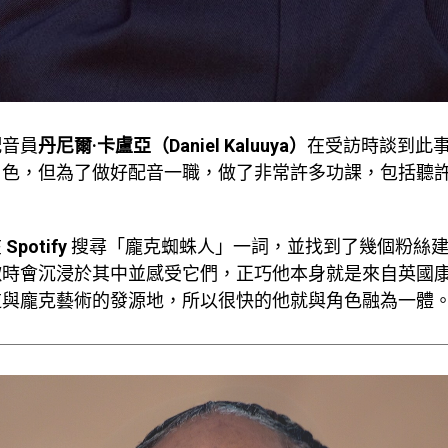
配音員
丹尼爾·卡盧亞（Daniel Kaluuya）
在受訪時談到此
角色，但為了做好配音一職，做了非常許多功課，包括聽
在
Spotify
搜尋「龐克蜘蛛人」一詞，並找到了幾個粉絲
歌時會沉浸於其中並感受它們，正巧他本身就是來自英國
逆與龐克藝術的發源地，所以很快的他就與角色融為一體