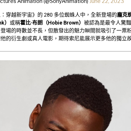
ictures Animation (@SonyAnimation)
June 22, 2023
：穿越新宇宙》的 280 多位蜘蛛人中，全新登場的
龐克
unk）
或稱
霍比·布朗（Hobie Brown）
被認為是最令人驚
中登場的時數並不長，但散發出的魅力瞬間就吸引了一票
碗他的衍生劇或真人電影，期待索尼能展示更多他的獨立