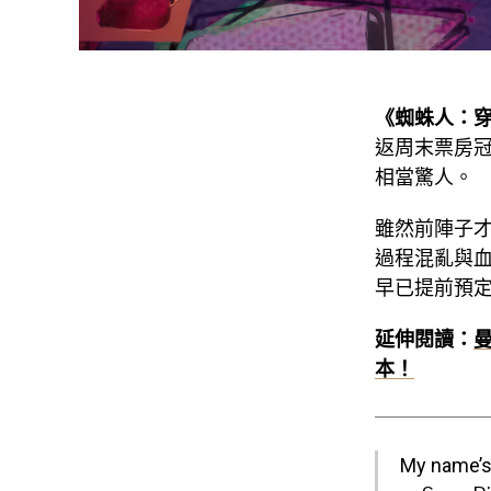
《蜘蛛人：
返周末票房冠
相當驚人。
雖然前陣子
過程混亂與
早已提前預
延伸閱讀：
本！
My name’s