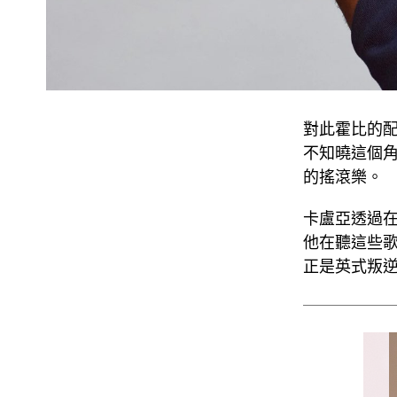
對此霍比的
不知曉這個
的搖滾樂。
卡盧亞透過
他在聽這些
正是英式叛