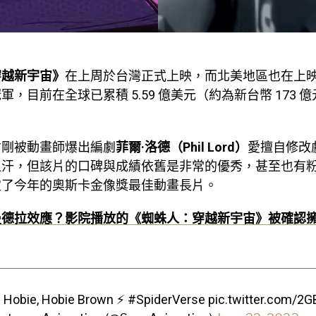
穿越新宇宙》
在上周於台灣正式上映，而北美地區也在上
軍，目前在全球已累積 5.59 億美元（約為新台幣 173 
才剛被動畫師爆出編劇
菲爾·洛德（Phil Lord）
愛擅自修改
血汗，但該片的口碑與成績依舊是非常的優秀，甚至也有
定了今年的奧斯卡金像獎最佳動畫長片。
曼德拉效應？影院播放的《蜘蛛人：穿越新宇宙》被確認
 Hobie, Hobie Brown ⚡️
#SpiderVerse
pic.twitter.com/2