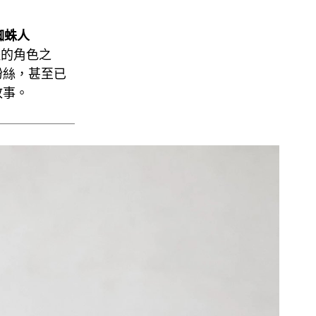
蜘蛛人
豔的角色之
粉絲，甚至已
故事。