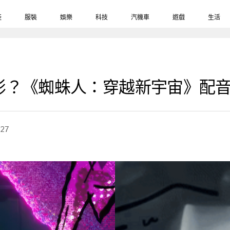
鞋
服裝
娛樂
科技
汽機車
遊戲
生活
影？《蜘蛛人：穿越新宇宙》配
-27