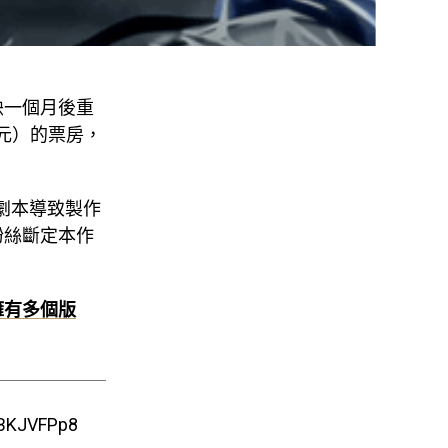
映一個月後重
億元）的票房，
劇本導致製作
粉絲斷定本作
擁有多個版
GBKJVFPp8