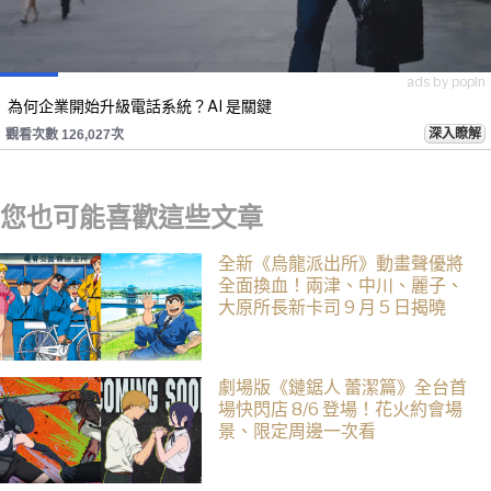
ads by popIn
為何企業開始升級電話系統？AI 是關鍵
深入瞭解
觀看次數 126,027次
您也可能喜歡這些文章
全新《烏龍派出所》動畫聲優將
全面換血！兩津、中川、麗子、
大原所長新卡司 9 月 5 日揭曉
劇場版《鏈鋸人 蕾潔篇》全台首
場快閃店 8/6 登場！花火約會場
景、限定周邊一次看