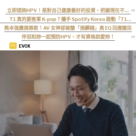
立即諮詢HPV！是對自己健康最好的投資，把握現在不嫌
晚！
T1 真的要進軍 K-pop？攜手 Spotify Korea 啟動「T1
STARS」出道企劃，單曲 8 月 10 日公開
熊本強震捐善款！AV 女神卻被酸「捐髒錢」高 EQ 回應酸民
伴侶和妳一起預防HPV，才有資格說愛妳！
EVOX
PR