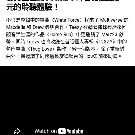
元的聆聽體驗！
不只是專輯中的單曲〈White Force〉找來了 Multiverse 的
Macdella 和 Drew 參與合作，Teezy 在藉著棒球經歷來回
顧音樂生涯的作品〈Home Run〉中更邀請了 Marz23 獻
聲。同時 Teezy 也將收錄在首張個人專輯《T23ZY》中的
熱門單曲〈Thug Love〉製作了另一個版本，除了重新編
曲外，還邀請了同樣擅長旋律饒舌的 HowZ 前來助陣。