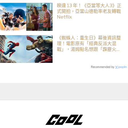
睽違 13 年！《亞當等大人3》正
式開拍，亞當山德勒率老友轉戰
Netflix
《蜘蛛人：重生日》幕後資訊整
理！電影原有「經典反派大混
戰」，湯姆點名想跟「霹靂火」
合作！邁爾斯注定加入 MCU
Recommended by