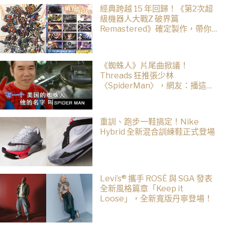
經典跨越 15 年回歸！《第2次超
級機器人大戰Z 破界篇
Remastered》確定製作，帶你
回顧 SRWZ 系列
《蜘蛛人》片尾曲掀議！
Threads 狂推張少林
〈SpiderMan〉，網友：播這個
直接神作預定
重訓、跑步一鞋搞定！Nike
Hybrid 全新混合訓練鞋正式登場
Levi’s® 攜手 ROSÉ 與 SGA 發表
全新風格篇章「Keep it
Loose」，全新寬版丹寧登場！