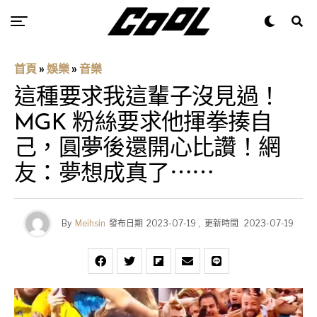
首頁
»
娛樂
»
音樂
這種要求我這輩子沒見過！
MGK 粉絲要求他揮拳揍自
己，圓夢後還開心比讚！網
友：夢想成真了⋯⋯
By
Meihsin
發布日期
2023-07-19
,
更新時間
2023-07-19