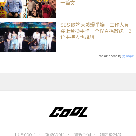
一篇文
SBS 歌謠大戰爆爭議！工作人員
突上台換手卡「全程直播放送」3
位主持人也尷尬
Recommended by
【關於COOL】
、
【聯絡COOL】
、
【廣告合作】
、
【隱私權聲明】