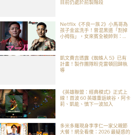
目前仍處於前製階段
Netflix《不良一族 2》小馬哥為
孩子金盆洗手！曾混黑道「割掉
小拇指」，女來賓全被帥到：超
有骨氣
凱文費吉透露《蜘蛛人 5》已有
計畫！製作團隊盼克雷頓回歸執
導
《英雄聯盟：經典模式》正式上
線！首波 60 英雄重返峽谷，阿卡
莉、凱能、慎下一波加入
多米多羅現身李李仁一家父親節
大餐！網全看傻：2026 最疑惑的