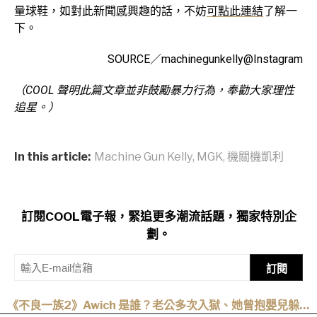
量球鞋，如對此新聞感興趣的話，不妨
可點此連結
了解一
下。
SOURCE／machinegunkelly@Instagram
（COOL 聲明此篇文章並非鼓勵暴力行為，奉勸大家理性
追星。）
In this article:
Machine Gun Kelly
,
MGK
,
機關機凱利
訂閱COOL電子報，緊追更多潮流話題，獨家特別企
劃。
訂閱
《不良一族2》Awich 是誰？老公多次入獄、她曾抱嬰兒躲槍