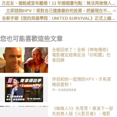
擊，經歷、現況一次看
方志友、楊銘威宣布離婚！11 年婚姻畫句點：無法再做情人，
但我們永遠是家人
立即諮詢HPV！是對自己健康最好的投資，把握現在不嫌
晚！
全新手遊《我的英雄學院：UNITED SURVIVAL》正式上線！
事前登錄人數突破 100 萬！
您也可能喜歡這些文章
全都回來了！全新《神鬼傳奇》
電影確定經典反派「印和闐」也
會回歸
伴侶和妳一起預防HPV，才有資
格說愛妳！
PR・台灣癌症基金會
《蜘蛛人5》先等等！導演下一部
先拍真人版《火影忍者》，電影