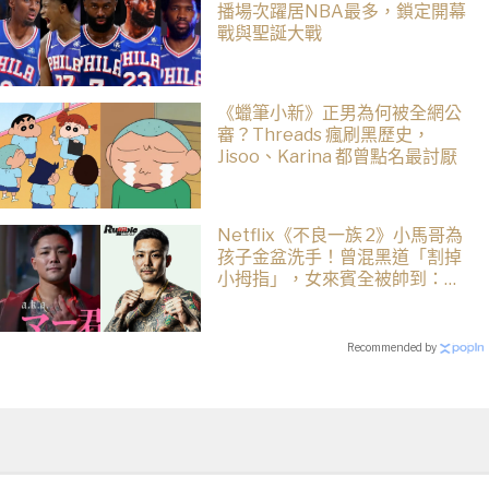
播場次躍居NBA最多，鎖定開幕
戰與聖誕大戰
《蠟筆小新》正男為何被全網公
審？Threads 瘋刷黑歷史，
Jisoo、Karina 都曾點名最討厭
Netflix《不良一族 2》小馬哥為
孩子金盆洗手！曾混黑道「割掉
小拇指」，女來賓全被帥到：超
有骨氣
Recommended by