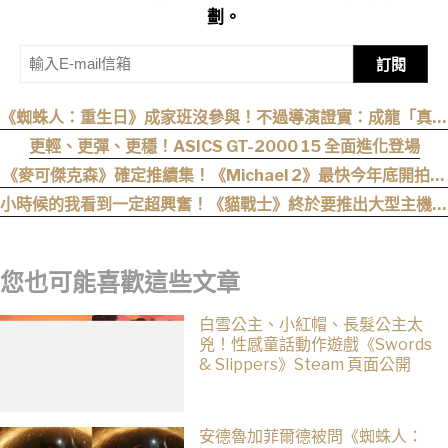
劃。
訂閱
《蜘蛛人：重生日》成家班沒參與！不過導演證實：成龍「真的
有來片場」
更輕、更彈、更穩！ASICS GT-2000 15 全面進化登場
《麥可傑克森》確定推續集！《Michael 2》最快今年底開拍、
上映時間曝光
小時候的我看到一定超興奮！《貓戰士》終於要推出大型主機遊
戲！《Warrior Cats: Clans of the Forest》今年秋季登場，
自創貓咪加入四大部族冒險
您也可能喜歡這些文章
白雪公主、小紅帽、長髮公主太
兇！性感童話動作遊戲《Swords
& Slippers》Steam 頁面公開
安德魯加菲爾德被問《蜘蛛人：