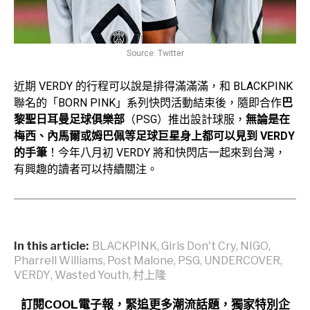
Source: Twitter
近期 VERDY 的行程可以說是排得滿滿滿，和 BLACKPINK
聯名的「BORN PINK」系列快閃活動結束後，隨即合作
巴
黎聖日耳曼足球俱樂部
（PSG）推出設計球服，
無論是在
梅西、內馬爾或姆巴佩等足球巨星身上都可以見到 VERDY
的手筆
！今年八月初 VERDY 將和快閃店一起來到台灣，
有興趣的讀者可以持續關注。
In this article:
BLACKPINK
,
Girls Don't Cry
,
NIGO
,
Pharrell Williams
,
Post Malone
,
PSG
,
UNDERCOVER
,
VERDY
,
Wasted Youth
,
村上隆
訂閱COOL電子報，緊追更多潮流話題，獨家特別企