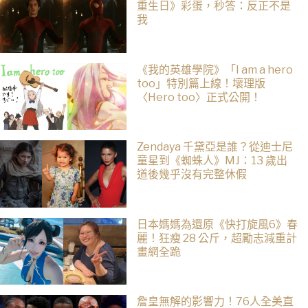
重生日》彩蛋，秒答：反正不是
我
《我的英雄學院》「I am a hero
too」特別篇上線！壞理版
〈Hero too〉正式公開！
Zendaya 千黛亞是誰？從迪士尼
童星到《蜘蛛人》MJ：13 歲出
道後幾乎沒有完整休假
日本媽媽為還原《快打旋風6》春
麗！狂瘦 28 公斤，超勵志減重計
畫網全跪
詹皇無解的影響力！76人全美直