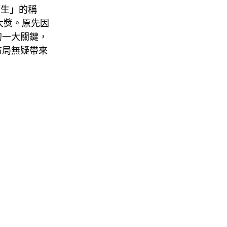
籍生」的稱
項大獎。原先因
的一大關鍵，
布局無疑帶來