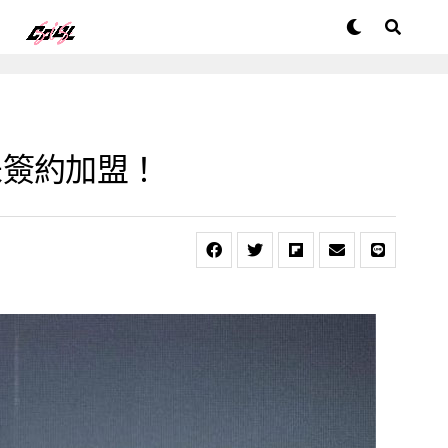
未簽約加盟！