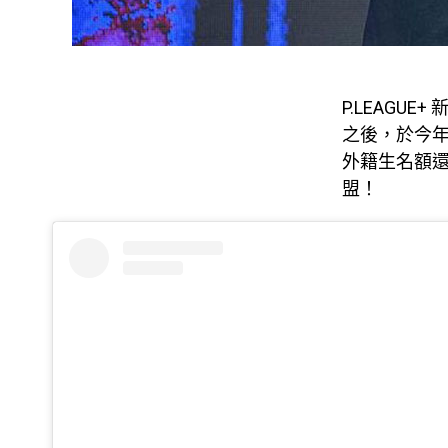
P.LEAGU
之後，於今
外籍生名額
盟！