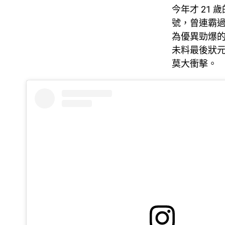
今年才 21
號，曾連霸過
為優異勁爆
未料最後狀
莫大衝擊。