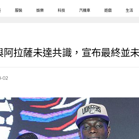
鞋
服裝
娛樂
科技
汽機車
遊戲
生活
與阿拉薩未達共識，宣布最終並
8-02