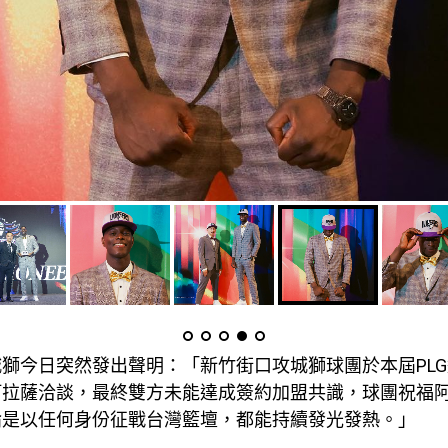
獅今日突然發出聲明：「新竹街口攻城獅球團於本屆PL
阿拉薩洽談，最終雙方未能達成簽約加盟共識，球團祝福
論是以任何身份征戰台灣籃壇，都能持續發光發熱。」