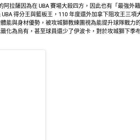
 歲的阿拉薩因為在 UBA 賽場大殺四方，因此也有「最強外
 UBA 得分王與籃板王，110 年度還外加拿下阻攻王三
的體能與身材優勢，被攻城獅教練團視為能提升球隊戰力
元籤化為烏有，甚至球員還少了伊波卡，對於攻城獅下季