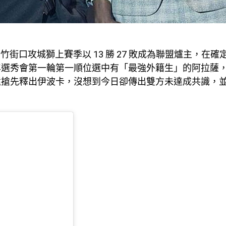
E+ 新竹街口攻城獅上賽季以 13 勝 27 敗成為聯盟爐主，在
年選秀會第一輪第一順位選中有「最強外籍生」的阿拉薩
還搶先釋出伊波卡，沒想到今日卻傳出雙方未達成共識，