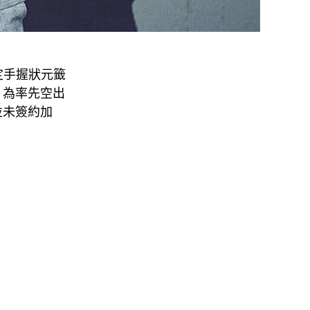
確定手握狀元籤
，為率先空出
並未簽約加