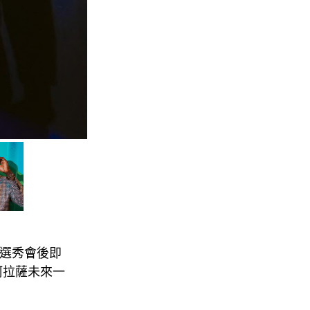
G選秀會後即
阿拉薩未來一