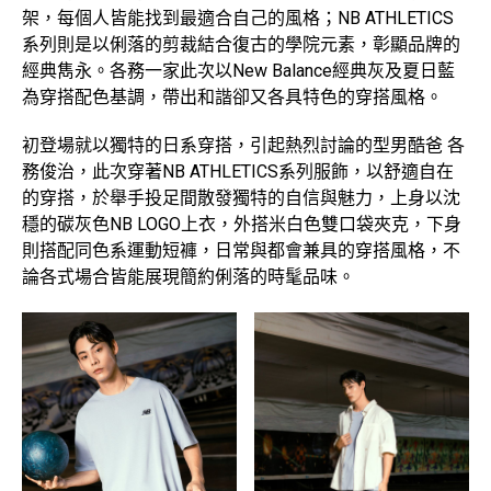
架，每個人皆能找到最適合自己的風格；NB ATHLETICS
系列則是以俐落的剪裁結合復古的學院元素，彰顯品牌的
經典雋永。各務一家此次以New Balance經典灰及夏日藍
為穿搭配色基調，帶出和諧卻又各具特色的穿搭風格。
初登場就以獨特的日系穿搭，引起熱烈討論的型男酷爸 各
務俊治，此次穿著NB ATHLETICS系列服飾，以舒適自在
的穿搭，於舉手投足間散發獨特的自信與魅力，上身以沈
穩的碳灰色NB LOGO上衣，外搭米白色雙口袋夾克，下身
則搭配同色系運動短褲，日常與都會兼具的穿搭風格，不
論各式場合皆能展現簡約俐落的時髦品味。