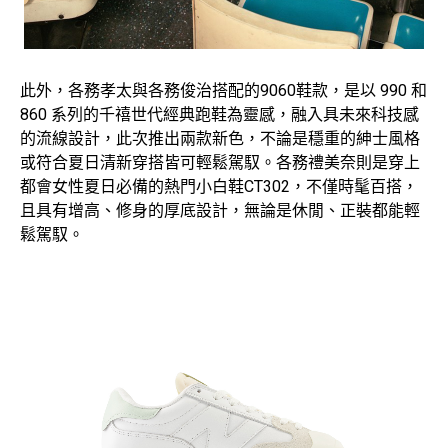
此外，各務孝太與各務俊治搭配的9060鞋款，是以 990 和
860 系列的千禧世代經典跑鞋為靈感，融入具未來科技感
的流線設計，此次推出兩款新色，不論是穩重的紳士風格
或符合夏日清新穿搭皆可輕鬆駕馭。各務禮美奈則是穿上
都會女性夏日必備的熱門小白鞋CT302，不僅時髦百搭，
且具有增高、修身的厚底設計，無論是休閒、正裝都能輕
鬆駕馭。