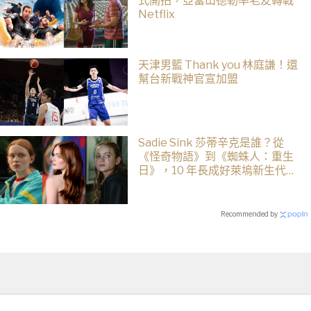
式開拍，亞當山德勒率老友轉戰
Netflix
天津男籃 Thank you 林庭謙！還
幫台新戰神官宣加盟
Sadie Sink 莎蒂辛克是誰？從
《怪奇物語》到《蜘蛛人：重生
日》，10 年長成好萊塢新生代女
星
Recommended by