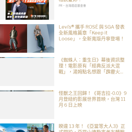
PR・台灣癌症基金會
Levi’s® 攜手 ROSÉ 與 SGA 發表
全新風格篇章「Keep it
Loose」，全新寬版丹寧登場！
《蜘蛛人：重生日》幕後資訊整
理！電影原有「經典反派大混
戰」，湯姆點名想跟「霹靂火」
合作！邁爾斯注定加入 MCU
怪獸之王回歸！《哥吉拉-0.0》9
月登紐約影展世界首映，台灣 11
月 6 日上映
睽違 13 年！《亞當等大人3》正