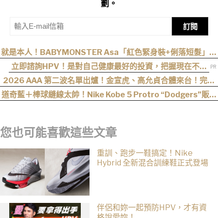
劃。
訂閱
就是本人！BABYMONSTER Asa「紅色緊身裝+俐落短髮」與
艾達王相似度爆表，粉絲狂刷「ASA Wong」
立即諮詢HPV！是對自己健康最好的投資，把握現在不嫌
晚！
2026 AAA 第二波名單出爐！金宣虎、高允貞合體來台！完整
卡司、票價一次看（持續更新）
道奇藍＋棒球縫線太帥！Nike Kobe 5 Protro “Dodgers”販售
資訊釋出
您也可能喜歡這些文章
重訓、跑步一鞋搞定！Nike
Hybrid 全新混合訓練鞋正式登場
伴侶和妳一起預防HPV，才有資
格說愛妳！