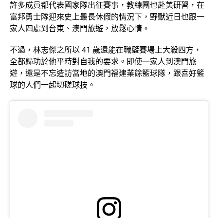
許多成員都代表國家隊出征賽事，教練團也赴美研習，在
富邦勇士隊迎來史上最長休假的情況下，野獸近日也跟一
家人四處到台東、澳門旅遊，放鬆心情。
不過，林志傑之所以 41 歲還能在職籃賽場上大殺四方，
全都歸功於他平時對自我的要求。即使一家人到澳門旅
遊，還是不忘造訪當地的澳門福建業餘籃球隊，跟喜好籃
球的人們一起切磋球技。