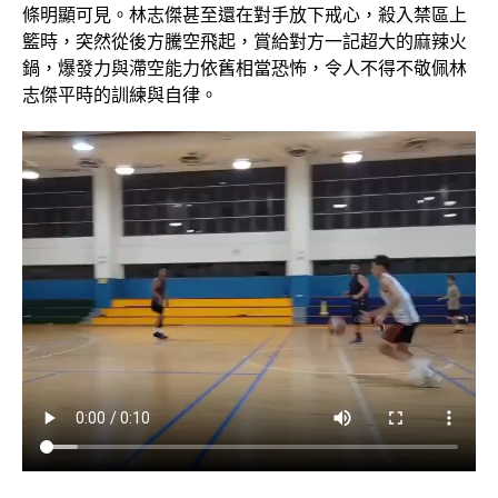
條明顯可見。林志傑甚至還在對手放下戒心，殺入禁區上
籃時，突然從後方騰空飛起，賞給對方一記超大的麻辣火
鍋，爆發力與滯空能力依舊相當恐怖，令人不得不敬佩林
志傑平時的訓練與自律。