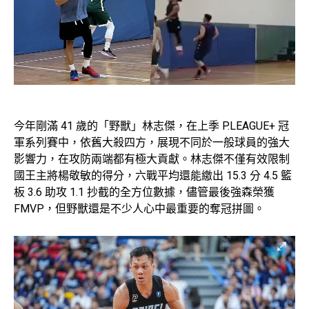
今年剛滿 41 歲的「野獸」林志傑，在上季 P.LEAGUE+ 冠
軍系列賽中，依舊大殺四方，展現不同於一般球員的強大
影響力，在攻防兩端都有極大貢獻。林志傑不僅有效限制
國王主將楊敬敏的得分，六戰平均還能繳出 15.3 分 4.5 籃
板 3.6 助攻 1.1 抄截的全方位數據，儘管最後強森榮獲
FMVP，但野獸還是不少人心中最重要的奪冠拼圖。