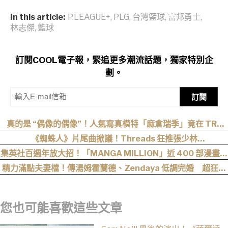
In this article:
P.LEAGUE+
,
PLG
,
台灣籃球
,
富邦勇士
,
林志傑
,
籃球
訂閱COOL電子報，緊追更多潮流話題，獨家特別企
劃。
訂閱
真的是 “偶像的偶像”！人氣寫真模特「麻倉瑞季」竟在 TRE
“成功追星”，可愛直言：涼森真的太可愛，幸好有來台灣
《蜘蛛人》片尾曲掀議！Threads 狂推張少林
〈SpiderMan〉，網友：播這個直接神作預定
集英社百週年放大招！「MANGA MILLION」近 400 部漫畫免
費看，《航海王》、《火影忍者》支援逾百種語言
精力滿點夫妻檔！傳湯姆霍蘭德、Zendaya 低調完婚 超狂細
節曝光
您也可能喜歡這些文章