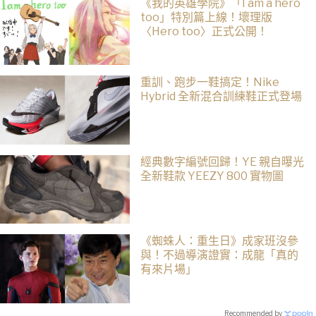
《我的英雄學院》「I am a hero
too」特別篇上線！壞理版
〈Hero too〉正式公開！
重訓、跑步一鞋搞定！Nike
Hybrid 全新混合訓練鞋正式登場
經典數字編號回歸！YE 親自曝光
全新鞋款 YEEZY 800 實物圖
《蜘蛛人：重生日》成家班沒參
與！不過導演證實：成龍「真的
有來片場」
Recommended by