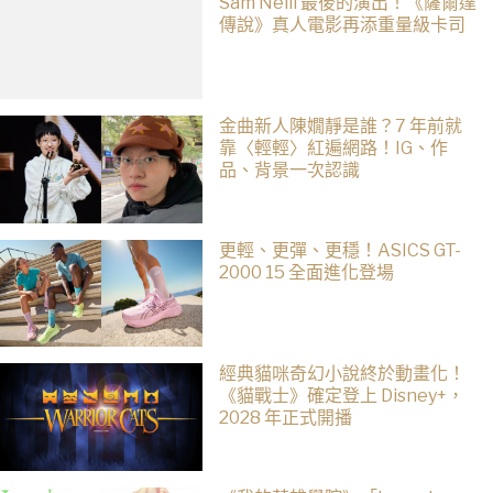
Sam Neill 最後的演出！《薩爾達
傳說》真人電影再添重量級卡司
金曲新人陳嫺靜是誰？7 年前就
靠〈輕輕〉紅遍網路！IG、作
品、背景一次認識
更輕、更彈、更穩！ASICS GT-
2000 15 全面進化登場
經典貓咪奇幻小說終於動畫化！
《貓戰士》確定登上 Disney+，
2028 年正式開播