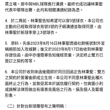
貫立場，居中與NBL球隊進行溝通，最終也成功讓林秉聖
代表中華隊出賽，此均有相關溝通紀錄為憑。
4. 於二周前，林秉聖告知希望可以穿3號球衣，本公司也
主動向已經取得球衣背號3號的子綱溝通並取得同意，由
林秉聖於新球季穿上3號球衣。
5. 渠料，先係2023年8月16日林秉聖透過社群帳號對外宣
稱婉拒加入攻城獅；後又於2023年8月17日始收到林秉聖
存證信函，函中亦僅簡單告知幾經思量，決定終止雙方已
簽訂之契約等等。
6. 本公司於收到來函後隨即於同日回函正告林秉聖：雙方
之契約於簽署後即成立生效，本公司不同意林秉聖此種片
面終止之行為，並敦促其本於誠信履行契約，勿貪圖小利
或誤解法律而做出有違善良風俗之行為，損及個人及籃壇
形象。
（二）針對台新球團發布之聲明稿：