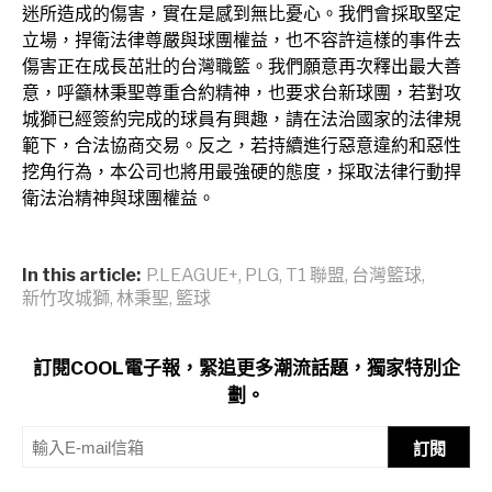
迷所造成的傷害，實在是感到無比憂心。我們會採取堅定
立場，捍衛法律尊嚴與球團權益，也不容許這樣的事件去
傷害正在成長茁壯的台灣職籃。我們願意再次釋出最大善
意，呼籲林秉聖尊重合約精神，也要求台新球團，若對攻
城獅已經簽約完成的球員有興趣，請在法治國家的法律規
範下，合法協商交易。反之，若持續進行惡意違約和惡性
挖角行為，本公司也將用最強硬的態度，採取法律行動捍
衛法治精神與球團權益。
In this article:
P.LEAGUE+
,
PLG
,
T1 聯盟
,
台灣籃球
,
新竹攻城獅
,
林秉聖
,
籃球
訂閱COOL電子報，緊追更多潮流話題，獨家特別企
劃。
訂閱