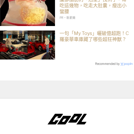
吃這幾物，吃走大肚囊，瘦出小
蠻腰
PR・新素簡
一句「My Toys」曬破億超跑！C
羅豪華車庫藏了哪些超狂神獸？
Recommended by