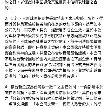
約之日，以保護林秉聖避免其違反與中信特攻球團之合
約。
3. 此外，台新球團提到林秉聖曾書面表示擬終止契約，從
而其與林秉聖係於後者無約在身的狀態下簽約。然而如本
公司先前一再表示，契約一經簽署即成立生效，且於本公
司與林秉聖所簽訂契約中已明文禁止單方面無故終止或解
除契約。不能僅憑林秉聖之存證信函，無任何法條或舉證
的寥寥數語，即可任意終止契約。本公司態度持續表明維
護合約精神的立場，甚至公布合約實體簽名證據，本公司
不理解台新球團屬於國內大型金控集團之下屬企業，有母
集團背後龐大的法律資源得以諮詢，竟捨正式法律途徑而
不循，反而是在未與本公司確認之情形下，貿然認定球員
是處於「無約」狀態，實在是與常理有違。
4. 按台新金控為台灣數一數二之金控公司，一向都是本於
誠信經營旗下事業，深獲消費者信賴及好評，其自行頒布
之「台新金融控股股份有限公司誠信經營守則」第二條第
一項明文規範：「本公司之董事、經理人及受僱人，於從