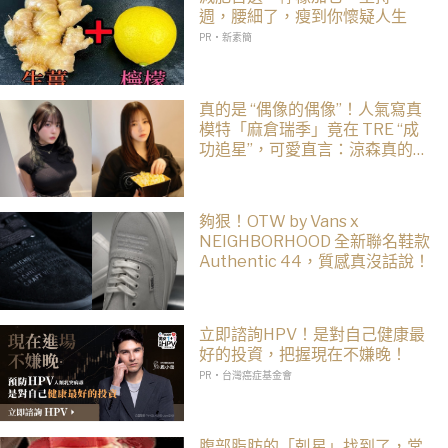
週，腰細了，瘦到你懷疑人生
PR・新素簡
真的是 “偶像的偶像”！人氣寫真
模特「麻倉瑞季」竟在 TRE “成
功追星”，可愛直言：涼森真的太
可愛，幸好有來台灣
夠狠！OTW by Vans x
NEIGHBORHOOD 全新聯名鞋款
Authentic 44，質感真沒話說！
立即諮詢HPV！是對自己健康最
好的投資，把握現在不嫌晚！
PR・台灣癌症基金會
腹部脂肪的「剋星」找到了，常