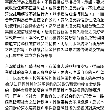
事商業行為之過程中，不得直接或間接提供、承諾、要求
或收受任何不正當利益，或做出其他違反誠信、不法或違
背受託義務等不誠信行為，以求獲得或維持利益。」，而
台新育樂為台新金控之孫公司，竟然違反誠信惡性挖角並
唆使球員片面撕毀合約，顯然已重大違反其所屬台新金控
集團之誠信經營守則，恐將使台新金控長久經營之良好聲
譽毀於一旦，本公司亦藉此機會公開呼籲台新金控管理階
層能秉持過往誠信經營之精神，明察此事並約束台新育樂
之惡意挖角，以維護台新金控長久以來之誠信聲譽及在廣
大民眾中所建立之良好形象。
台灣籃球近年蓬勃發展，有著廣大球迷熱情支持，從而職
業籃球的從業人員及參與企業，更應該注重自身的言行舉
止，以為表率。按簽署契約後誠信履約本為做人的基本道
德;明知已經與其他球隊簽約的球員仍蓄意挑唆其背信違
約，則將會嚴重破壞台灣歷經萬難才重新振興的職籃環
境；再者，若社會一再縱容如此撕毀合約的情形發生，將
嚴重破壞社會之法律秩序，其後果將會不堪設想。是以本
公司對於這次惡意挖角事件對臺灣籃壇的影響與對廣大球