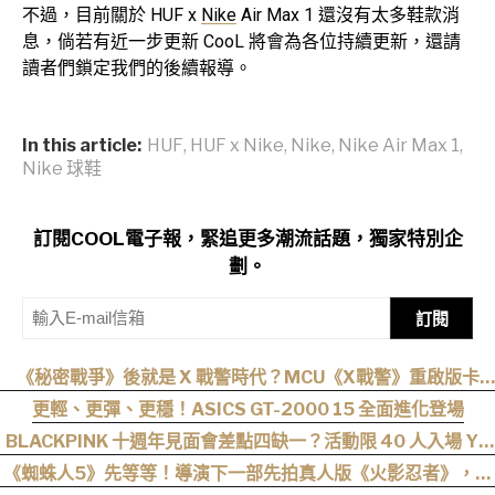
不過，目前關於 HUF x
Nike
Air Max 1 還沒有太多鞋款消
息，倘若有近一步更新 CooL 將會為各位持續更新，還請
讀者們鎖定我們的後續報導。
In this article:
HUF
,
HUF x Nike
,
Nike
,
Nike Air Max 1
,
Nike 球鞋
訂閱COOL電子報，緊追更多潮流話題，獨家特別企
劃。
訂閱
《秘密戰爭》後就是 X 戰警時代？MCU《X戰警》重啟版卡
司、上映時間與最新爆料整理
更輕、更彈、更穩！ASICS GT-2000 15 全面進化登場
BLACKPINK 十週年見面會差點四缺一？活動限 40 人入場 YG
遭全網撻伐！
《蜘蛛人5》先等等！導演下一部先拍真人版《火影忍者》，電