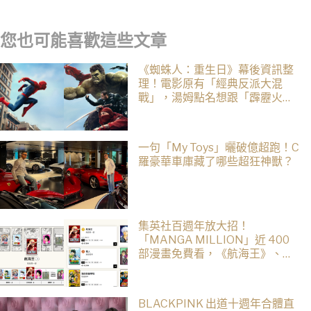
影目前仍處於前製階段
您也可能喜歡這些文章
《蜘蛛人：重生日》幕後資訊整
理！電影原有「經典反派大混
戰」，湯姆點名想跟「霹靂火」
合作！邁爾斯注定加入 MCU
一句「My Toys」曬破億超跑！C
羅豪華車庫藏了哪些超狂神獸？
集英社百週年放大招！
「MANGA MILLION」近 400
部漫畫免費看，《航海王》、
《火影忍者》支援逾百種語言
BLACKPINK 出道十週年合體直