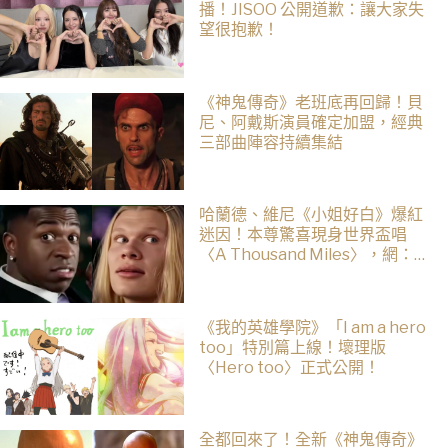
播！JISOO 公開道歉：讓大家失
望很抱歉！
《神鬼傳奇》老班底再回歸！貝
尼、阿戴斯演員確定加盟，經典
三部曲陣容持續集結
哈蘭德、維尼《小姐好白》爆紅
迷因！本尊驚喜現身世界盃唱
〈A Thousand Miles〉，網：文
藝復興了
《我的英雄學院》「I am a hero
too」特別篇上線！壞理版
〈Hero too〉正式公開！
全都回來了！全新《神鬼傳奇》