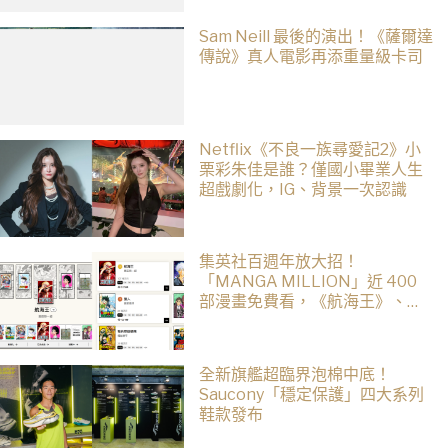
Sam Neill 最後的演出！《薩爾達
傳說》真人電影再添重量級卡司
Netflix《不良一族尋愛記2》小
栗彩朱佳是誰？僅國小畢業人生
超戲劇化，IG、背景一次認識
集英社百週年放大招！
「MANGA MILLION」近 400
部漫畫免費看，《航海王》、
《火影忍者》支援逾百種語言
全新旗艦超臨界泡棉中底！
Saucony「穩定保護」四大系列
鞋款發布