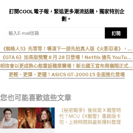
訂閱COOL電子報，緊追更多潮流話題，獨家特別企
劃。
訂閱
《蜘蛛人5》先等等！導演下一部先拍真人版《火影忍者》，電
影目前仍處於前製階段
《GTA 6》加長版預覽 8 月 28 日登場！Netflix 搶先 YouTube
六小時首播
相信會以更成熟心態重返職業賽場！新北國王宣布周儀翔正式加
盟
更輕、更彈、更穩！ASICS GT-2000 15 全面進化登場
您也可能喜歡這些文章
《秘密戰爭》後就是 X 戰警時
代？MCU《X戰警》重啟版卡
司、上映時間與最新爆料整理