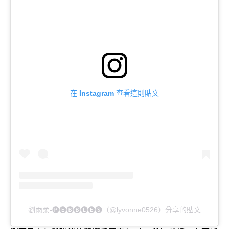
在 Instagram 查看這則貼文
劉雨柔-🅟🅔🅑🅑🅛🅔🅢（@lyvonne0526）分享的貼文