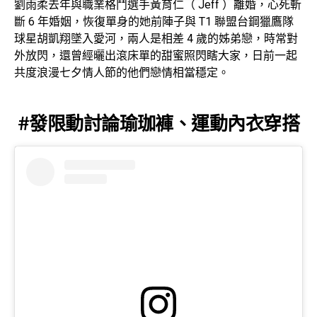
劉雨柔去年與職業格鬥選手黃育仁（ Jeff ）離婚，心死斬
斷 6 年婚姻，恢復單身的她前陣子與 T1 聯盟台鋼獵鷹隊
球星胡凱翔墜入愛河，兩人是相差 4 歲的姊弟戀，時常對
外放閃，還曾經曬出滾床單的甜蜜照閃瞎大家，日前一起
共度浪漫七夕情人節的他們戀情相當穩定。
#發限動討論瑜珈褲、運動內衣穿搭