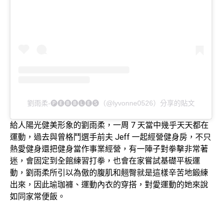
劉雨柔-🅟🅔🅑🅑🅛🅔🅢（@lyvonne0526）分享的貼文
給人陽光健美形象的劉雨柔，一周 7 天當中幾乎天天都在
運動，過去與曾格鬥選手前夫 Jeff 一起經營健身房，不只
熱愛健身還把健身當作事業經營，有一陣子對拳擊非常著
迷，會固定到全館練習打拳，也會在家嘗試基礎平板運
動，劉雨柔所引以為傲的腹肌和翹臀就是這樣辛苦地鍛練
出來，因此瑜珈褲、運動內衣的穿搭，對愛運動的她來說
如同家常便飯。