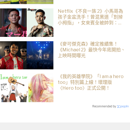
Netflix《不良一族 2》小馬哥為
孩子金盆洗手！曾混黑道「割掉
小拇指」，女來賓全被帥到：超
有骨氣
《麥可傑克森》確定推續集！
《Michael 2》最快今年底開拍、
上映時間曝光
《我的英雄學院》「I am a hero
too」特別篇上線！壞理版
〈Hero too〉正式公開！
Recommended by