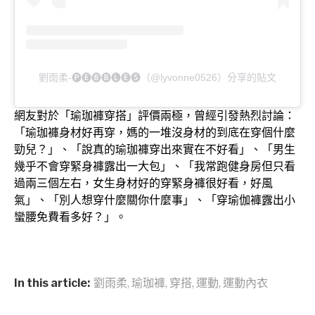
劉雨柔-🅟🅔🅑🅑🅛🅔🅢（@lyvonne0526）分享的貼文
網友對於「瑜珈褲穿搭」評價兩極，曾經引發熱烈討論：
「瑜珈褲身材好再穿，媽的一堆沒身材的到底在穿個什麼
勁兒？」、「說真的瑜珈褲穿出來實在不好看」、「男生
幾乎不會穿緊身褲露出一大包」、「我常跑健身房但只看
過兩三個左右，女生身材好的穿緊身褲很好看，好風
氣」、「別人想穿什麼關你什麼事」、「穿瑜伽褲露出小
蠻腰免費看多好？」。
In this article:
劉雨柔
,
瑜珈褲
,
穿搭
,
運動
,
運動內衣