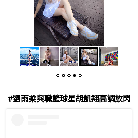
#劉雨柔與職籃球星胡凱翔高調放閃