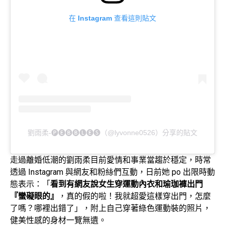
在 Instagram 查看這則貼文
劉雨柔-🅟🅔🅑🅑🅛🅔🅢（@lyvonne0526）分享的貼文
走過離婚低潮的劉雨柔目前愛情和事業當趨於穩定，時常
透過 Instagram 與網友和粉絲們互動，日前她 po 出限時動
態表示：「
看到有網友說女生穿運動內衣和瑜珈褲出門
『蠻礙眼的』
，真的假的啦！我就超愛這樣穿出門，怎麼
了嗎？哪裡出錯了」，附上自己穿著綠色運動裝的照片，
健美性感的身材一覽無遺。