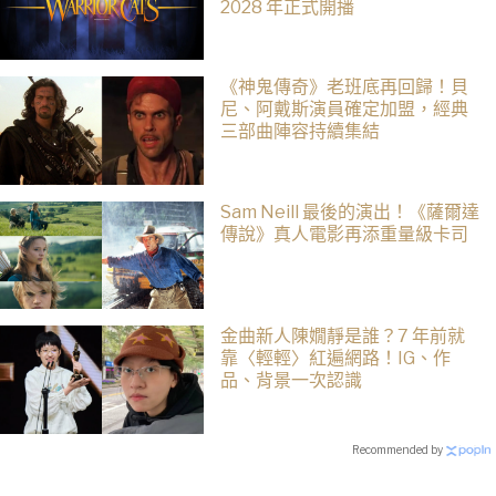
2028 年正式開播
《神鬼傳奇》老班底再回歸！貝
尼、阿戴斯演員確定加盟，經典
三部曲陣容持續集結
Sam Neill 最後的演出！《薩爾達
傳說》真人電影再添重量級卡司
金曲新人陳嫺靜是誰？7 年前就
靠〈輕輕〉紅遍網路！IG、作
品、背景一次認識
Recommended by