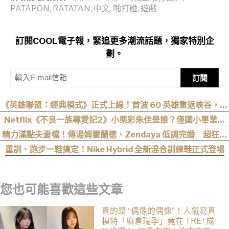
PATAPON
,
RATATAN
,
中文
,
啪打碰
,
遊戲
訂閱COOL電子報，緊追更多潮流話題，獨家特別企
劃。
訂閱
《英雄聯盟：經典模式》正式上線！首波 60 英雄重返峽谷，阿
卡莉、凱能、慎下一波加入
Netflix《不良一族尋愛記2》小栗彩朱佳是誰？僅國小畢業人
生超戲劇化，IG、背景一次認識
精力滿點夫妻檔！傳湯姆霍蘭德、Zendaya 低調完婚 超狂細
節曝光
重訓、跑步一鞋搞定！Nike Hybrid 全新混合訓練鞋正式登場
您也可能喜歡這些文章
真的是 “偶像的偶像”！人氣寫真
模特「麻倉瑞季」竟在 TRE “成