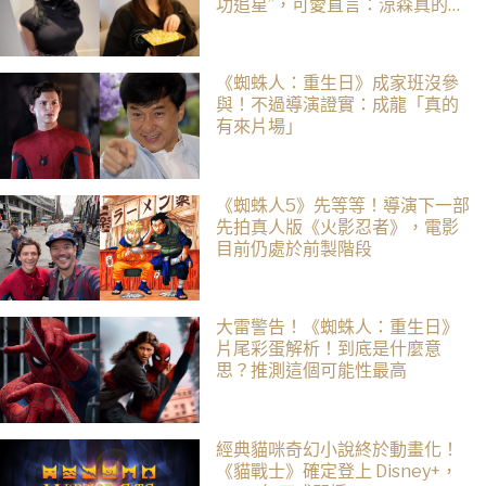
功追星”，可愛直言：涼森真的太
可愛，幸好有來台灣
《蜘蛛人：重生日》成家班沒參
與！不過導演證實：成龍「真的
有來片場」
《蜘蛛人5》先等等！導演下一部
先拍真人版《火影忍者》，電影
目前仍處於前製階段
大雷警告！《蜘蛛人：重生日》
片尾彩蛋解析！到底是什麼意
思？推測這個可能性最高
經典貓咪奇幻小說終於動畫化！
《貓戰士》確定登上 Disney+，