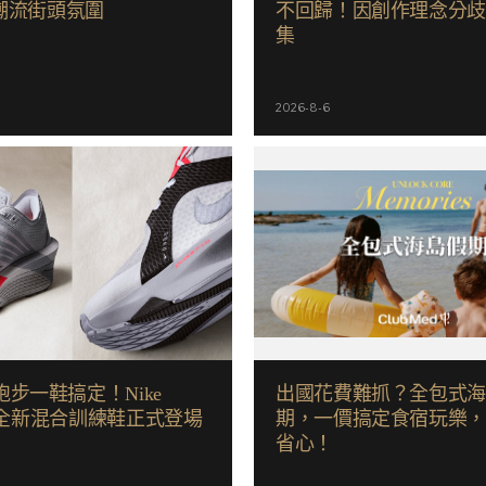
入潮流街頭氛圍
不回歸！因創作理念分
集
2026-8-6
步一鞋搞定！Nike
出國花費難抓？全包式
id 全新混合訓練鞋正式登場
期，一價搞定食宿玩樂
省心！