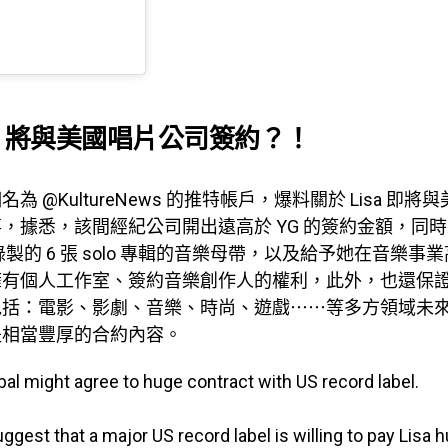
sa 將與美國唱片公司簽約？！
為 @KultureNews 的推特帳戶，爆料關於 Lisa 即
，據悉，該間經紀公司開出遠高於 YG 的簽約金額，同
未來錄製的 6 張 solo 專輯的音樂母帶，以及給予她在音樂
有個人工作室、簽約音樂創作人的權利，此外，也還保證 L
包括：電影、影劇、音樂、時尚、遊戲⋯⋯等多方領域未
是相當豐厚的合約內容。
al might agree to huge contract with US record label.
gest that a major US record label is willing to pay Lisa 