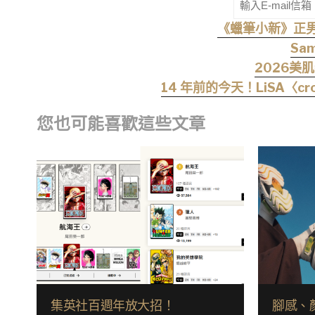
《蠟筆小新》正男為
Sa
2026美
14 年前的今天！LiSA〈c
您也可能喜歡這些文章
集英社百週年放大招！
腳感、顏