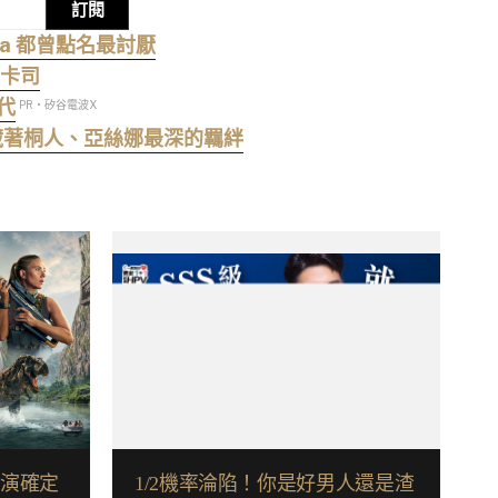
訂閱
na 都曾點名最討厭
級卡司
代
PR・矽谷電波X
熱血還藏著桐人、亞絲娜最深的羈絆
導演確定
1/2機率淪陷！你是好男人還是渣