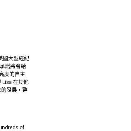
將與美國大型經紀
時承諾將會給
事業高度的自主
isa 在其他
來的發展，整
hundreds of