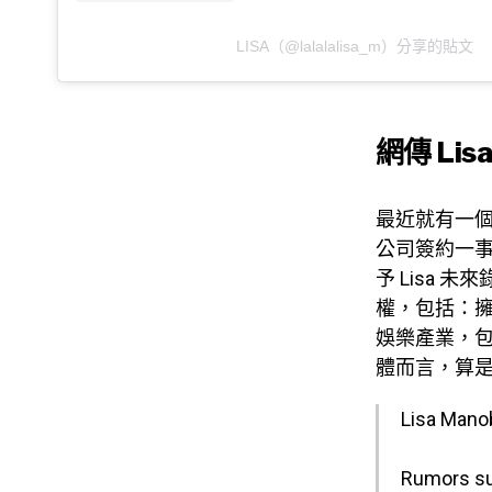
LISA（@lalalalisa_m）分享的貼文
網傳 Li
最近就有一個名
公司簽約一事
予 Lisa 
權，包括：擁
娛樂產業，
體而言，算
Lisa Manob
Rumors sug