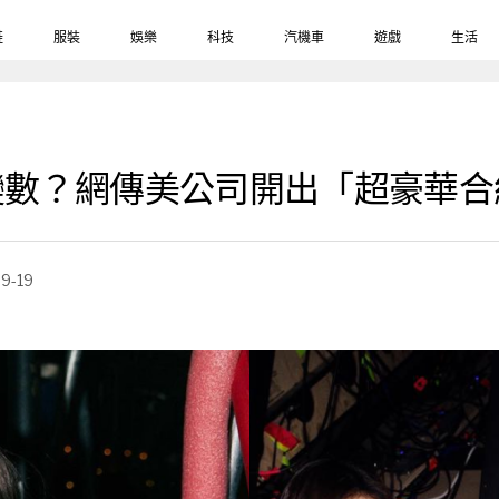
鞋
服裝
娛樂
科技
汽機車
遊戲
生活
有變數？網傳美公司開出「超豪華合約
9-19