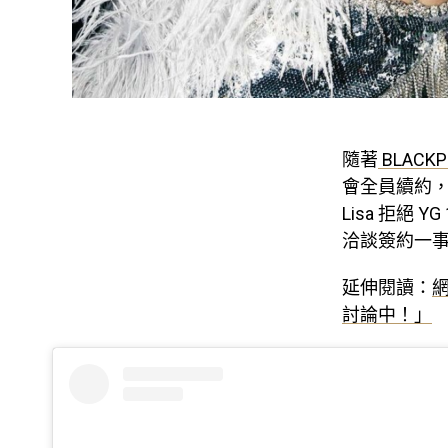
隨著
BLACKP
會全員續約
Lisa 拒絕
洽談簽約一
延伸閱讀：
網
討論中！」