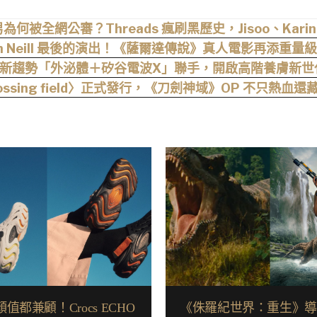
何被全網公審？Threads 瘋刷黑歷史，Jisoo、Kari
m Neill 最後的演出！《薩爾達傳說》真人電影再添重量
肌新趨勢「外泌體＋矽谷電波X」聯手，開啟高階養膚新世
rossing field〉正式發行，《刀劍神域》OP 不只
值都兼顧！Crocs ECHO
《侏羅紀世界：重生》