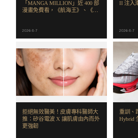
「MANGA MILLION」近 400 部
II 注
漫畫免費看，《航海王》、《火
影忍者》支援逾百種語言
2026-8-7
2026-8-7
拒絕無效醫美！皮膚專科醫師大
重訓、跑
推：矽谷電波 X 讓肌膚由內而外
Hybr
更強韌