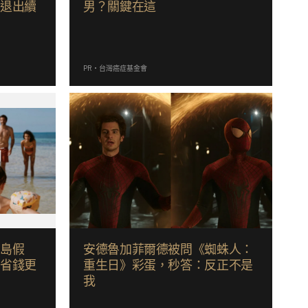
歧退出續
男？關鍵在這
PR・台灣癌症基金會
海島假
安德魯加菲爾德被問《蜘蛛人：
，省錢更
重生日》彩蛋，秒答：反正不是
我