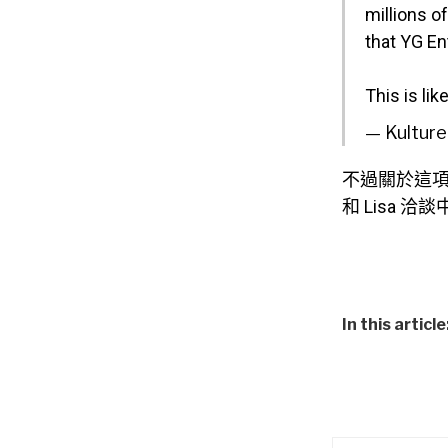
millions o
that YG En
This is li
— Kulture
不過關於這項爆
和 Lisa
In this article