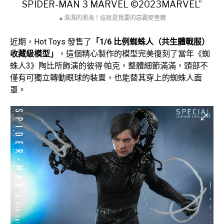
▲濕濕的瀏海！這就是我要的惡霸麥奎爾
近期，Hot Toys 發售了
「1/6 比例蜘蛛人（共生體戰服）
收藏級模型」
，這個精心製作的模型完美復刻了當年《蜘
蛛人3》陶比所飾演的彼得·帕克，整體細節滿滿，頭部不
僅有可獨立轉動眼球的裝置，也能替其穿上的蜘蛛人面
罩。