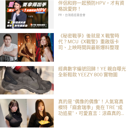
伴侶和妳一起預防HPV，才有資
格說愛妳！
PR・台灣癌症基金會
《秘密戰爭》後就是 X 戰警時
代？MCU《X戰警》重啟版卡
司、上映時間與最新爆料整理
經典數字編號回歸！YE 親自曝光
全新鞋款 YEEZY 800 實物圖
真的是 “偶像的偶像”！人氣寫真
模特「麻倉瑞季」竟在 TRE “成
功追星”，可愛直言：涼森真的太
可愛，幸好有來台灣