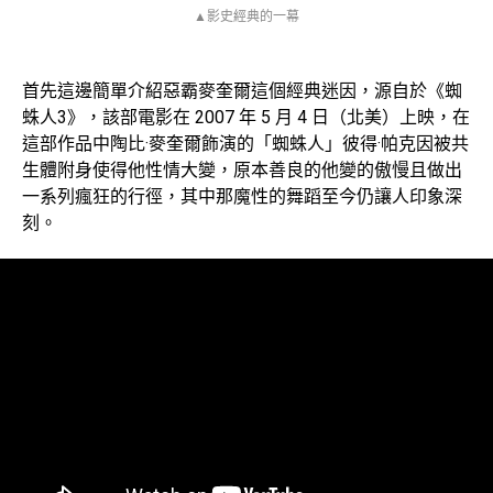
▲影史經典的一幕
首先這邊簡單介紹惡霸麥奎爾這個經典迷因，源自於《蜘
蛛人3》，該部電影在 2007 年 5 月 4 日（北美）上映，在
這部作品中陶比·麥奎爾飾演的「蜘蛛人」彼得·帕克因被共
生體附身使得他性情大變，原本善良的他變的傲慢且做出
一系列瘋狂的行徑，其中那魔性的舞蹈至今仍讓人印象深
刻。