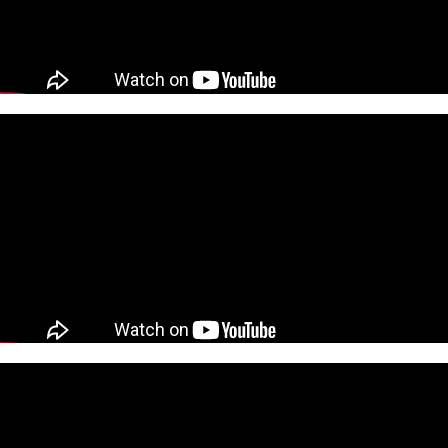
▲達斯·惡霸·麥奎爾
▲惡霸麥奎爾亂入瑪莉歐賽車