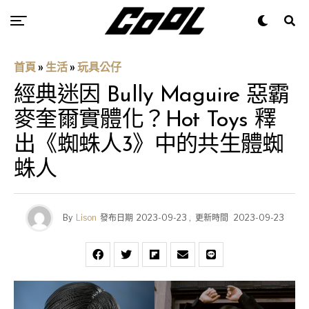
首頁
»
生活
»
玩具公仔
經典迷因 Bully Maguire 惡霸
麥奎爾實體化？Hot Toys 釋
出《蜘蛛人3》中的共生體蜘
蛛人
By
Lison
發布日期
2023-09-23
,
更新時間
2023-09-23