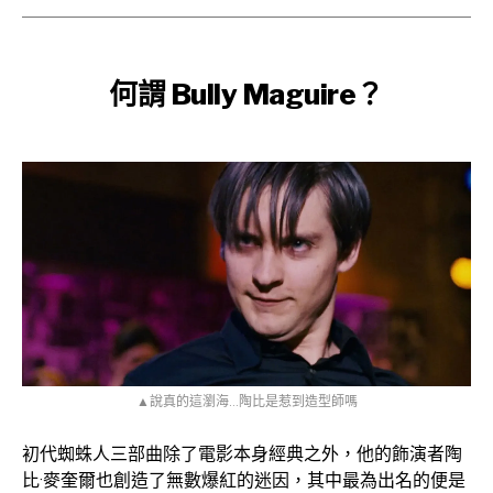
何謂 Bully Maguire？
▲說真的這瀏海…陶比是惹到造型師嗎
初代蜘蛛人三部曲除了電影本身經典之外，他的飾演者陶
比·麥奎爾也創造了無數爆紅的迷因，其中最為出名的便是