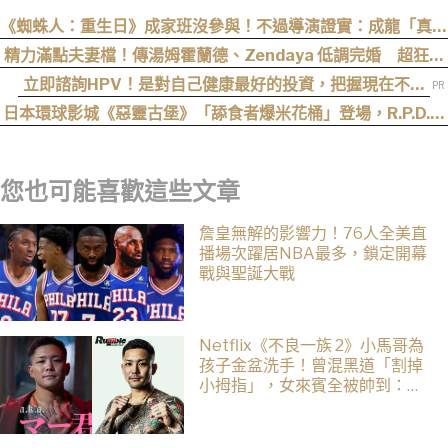
《蜘蛛人：重生日》成家班沒參與！不過導演證實：成龍「真的
有來片場」
精力滿點夫妻檔！傳湯姆霍蘭德、Zendaya 低調完婚 超狂細
節曝光
立即諮詢HPV！是對自己健康最好的投資，把握現在不嫌
晚！
日本環球影城《惡靈古堡》「舔食者爆米花桶」登場，R.P.D.制
服周邊同步公開
您也可能喜歡這些文章
詹皇無解的影響力！76人全美直
播場次躍居NBA最多，鎖定開幕
戰與聖誕大戰
Netflix《不良一族 2》小馬哥為
孩子金盆洗手！曾混黑道「割掉
小拇指」，女來賓全被帥到：超
有骨氣