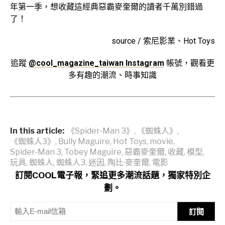
年第一季，想收藏這經典惡霸麥奎爾的讀者千萬別錯過
了！
source / 索尼影業、Hot Toys
追蹤
@cool_magazine_taiwan Instagram
帳號，觀看更
多有趣的潮流、時事知識
In this article:
《Spider-Man 3》
,
《蜘蛛人》
,
《蜘蛛人3》
,
Bully Maguire
,
Hot Toys
,
movie
,
Spider-Man 3
,
Tobey Maguire
,
惡霸麥奎爾
,
收藏
,
模型
,
玩具
,
蜘蛛人
,
蜘蛛人3
,
迷因
,
陶比·麥奎爾
,
電影
訂閱COOL電子報，緊追更多潮流話題，獨家特別企
劃。
訂閱