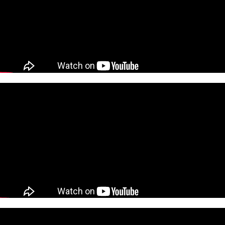
▲達斯·惡霸·麥奎爾參與《星際大戰》最著名的一戰
▲惡霸麥奎爾大戰酷寒戰士