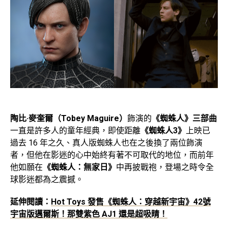
陶比·麥奎爾（Tobey Maguire）
飾演的
《蜘蛛人》三部曲
一直是許多人的童年經典，即使距離
《蜘蛛人3》
上映已
過去 16 年之久、真人版蜘蛛人也在之後換了兩位飾演
者，但他在影迷的心中始終有著不可取代的地位，而前年
他如願在
《蜘蛛人：無家日》
中再披戰袍，登場之時令全
球影迷都為之震撼。
延伸閱讀：
Hot Toys 發售《蜘蛛人：穿越新宇宙》42號
宇宙版邁爾斯！那雙紫色 AJ1 還是超吸睛！