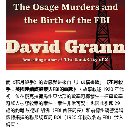
而《花月殺手》的靈感就是來自「非虛構書籍」
《花月殺
手：美國連續謀殺案與FBI的崛起》
，故事敘述 1920 年代
初，位在俄克拉荷馬州東北部的歐塞奇郡發生一連串歐塞
奇族人被謀殺案的案件，案件非常可疑，也因此引起 29
歲的約翰·埃德加·胡佛（FBI 首任局長）和前德州騎警湯姆·
懷特指揮的聯邦調查局 BOI（1935 年後改名為 FBI）涉入
調查。