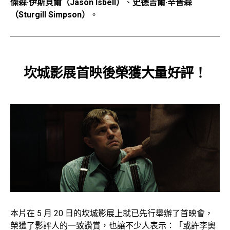
傑森·伊斯貝爾（Jason Isbell）
、
史德吉爾·辛普森
（Sturgill Simpson）
。
坎城影展首映後榮獲大量好評！
本片在 5 月 20 日的坎城影展上就已先行舉辦了首映會，
榮獲了影評人的一致讚賞，也讓不少人表示：「或許李奧