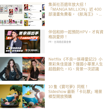
集英社百週年放大招！
「MANGA MILLION」近 400
部漫畫免費看，《航海王》、
《火影忍者》支援逾百種語言
伴侶和妳一起預防HPV，才有資
格說愛妳！
PR・台灣癌症基金會
Netflix《不良一族尋愛記2》小
栗彩朱佳是誰？僅國小畢業人生
超戲劇化，IG、背景一次認識
10 隻《寶可夢》同框！
Sideshow 最新「卡比獸」場景
模型開放預購