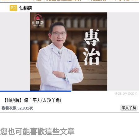
遭全網撻伐！
仙桃牌
PR
ads by popIn
【仙桃牌】保血平丸(去羚羊角)
深入了解
觀看次數 52,831次
您也可能喜歡這些文章