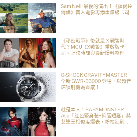
Sam Neill 最後的演出！《薩爾達
傳說》真人電影再添重量級卡司
《秘密戰爭》後就是 X 戰警時
代？MCU《X戰警》重啟版卡
司、上映時間與最新爆料整理
G-SHOCK GRAVITYMASTER
全新 GWR-B3000 登場，以超音
速噴射機為靈感！
就是本人！BABYMONSTER
Asa「紅色緊身裝+俐落短髮」與
艾達王相似度爆表，粉絲狂刷
「ASA Wong」