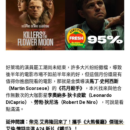
好萊塢的演員罷工潮尚未結束，許多大片紛紛撤檔，導致
後半年的電影市場不如前半年來的好，但這個月份還是有
值得你進戲院看的電影，那就是金獎導演
馬丁·史柯西斯
（Martin Scorsese）
的
《花月殺手》
，本片找來與他合
作無數次的大咖影星
李奧納多·狄卡皮歐（Leonardo
DiCaprio）
、
勞勃·狄尼洛（Robert De Niro）
，可說是看
點滿滿。
延伸閱讀：
柴克·艾弗隆回來了！攜手《大熊餐廳》傑瑞米·
艾倫·懷特共演 A24 新片《鐵爪》！