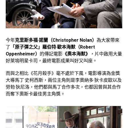
今年
克里斯多福·諾蘭（Christopher Nolan）
為大家帶來
了
「原子彈之父」羅伯特·歐本海默（Robert
Oppenheimer）
的傳記電影
《奧本海默》
，片中啟用大量
好萊塢明星卡司，最終電影成果叫好又叫座。
而與之相比《花月殺手》毫不處於下風，電影導演為金獎
大導馬丁·史柯西斯，兩位主角則是李奧納多·狄卡皮歐以及
勞勃·狄尼洛，他們都與馬丁合作多次，也都因曾與其合作
而奪下奧斯卡最佳男主角獎。