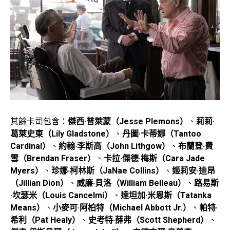
其餘卡司包含：
傑西·普萊蒙（Jesse Plemons）
、
莉莉·
葛萊史東（Lily Gladstone）
、
丹圖·卡蒂娜（Tantoo
Cardinal）
、
約翰·李斯高（John Lithgow）
、
布蘭登·費
雪（Brendan Fraser）
、
卡拉·傑德·梅斯（Cara Jade
Myers）
、
珍娜·柯林斯（JaNae Collins）
、
姬莉安·迪昂
（Jillian Dion）
、
威廉·貝洛（William Belleau）
、
路易斯
·坎瑟米（Louis Cancelmi）
、
達坦加·米恩斯（Tatanka
Means）
、
小麥可·阿柏特（Michael Abbott Jr.）
、
帕特·
希利（Pat Healy）
、
史考特·薛弗（Scott Shepherd）
、