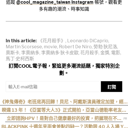
追蹤
@cool_magazine_taiwan Instagram
帳號，觀看更
多有趣的潮流、時事知識
In this article:
《花月殺手》
,
Leonardo DiCaprio
,
Martin Scorsese
,
movie
,
Robert De Niro
,
勞勃·狄尼洛
,
奧斯卡
,
李奧納多
,
李奧納多·狄卡皮歐
,
花月殺手
,
金獎
,
電影
,
馬丁·史柯西斯
訂閱COOL電子報，緊追更多潮流話題，獨家特別企
劃。
訂閱
《神鬼傳奇》老班底再回歸！貝尼、阿戴斯演員確定加盟，經典
三部曲陣容持續集結
睽違 13 年！《亞當等大人3》正式開拍，亞當山德勒率老友轉
戰 Netflix
立即諮詢HPV！是對自己健康最好的投資，把握現在不嫌
晚！
BLACKPINK 十週年見面會差點四缺一？活動限 40 人入場 YG