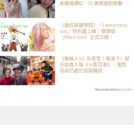
系顏值爆紅，IG 美照圈粉無數
《我的英雄學院》「I am a hero
too」特別篇上線！壞理版
〈Hero too〉正式公開！
《蜘蛛人5》先等等！導演下一部
先拍真人版《火影忍者》，電影
目前仍處於前製階段
Recommended by