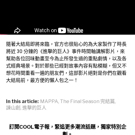
隨著大結局即將來臨，官方也很貼心的為大家製作了時長
將近 30 分鐘的《進擊的巨人》事件時間軸講解影片，來
幫助各位回味動畫至今為止所發生過的重點劇情，以及各
式經典場景。對於那些已經對故事內容有點模糊，但又不
想花時間重看一遍的朋友們，這部影片絕對是你們在觀看
大結局前，最方便的懶人包之一！
In this article:
MAPPA
,
The Final Season 完結篇
,
諫山創
,
進擊的巨人
訂閱COOL電子報，緊追更多潮流話題，獨家特別企
劃。