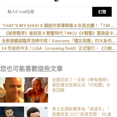
訂閱
THAT’S MY SHHH X 國語作業簿睽違 8 年再合體！「TM 國
2」集結熊仔、陳嫺靜、山姆…完整卡司、售票資訊一次看
《秘密戰爭》後就是 X 戰警時代？MCU《X戰警》重啟版卡
司、上映時間與最新爆料整理
全新旗艦超臨界泡棉中底！Saucony「穩定保護」四大系列鞋
款發布
14 年前的今天！LiSA〈crossing field〉正式發行，《刀劍神
域》OP 不只熱血還藏著桐人、亞絲娜最深的羈絆
您也可能喜歡這些文章
全都回來了！全新《神鬼傳奇》
電影確定經典反派「印和闐」也
會回歸
勇士定調新賽季為「過渡年」！
高層保留 2027 薪資空間，38 歲