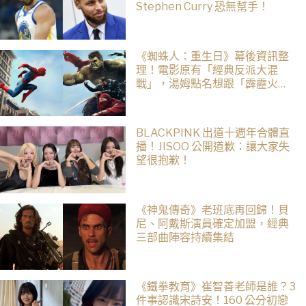
Stephen Curry 恐無幫手！
《蜘蛛人：重生日》幕後資訊整
理！電影原有「經典反派大混
戰」，湯姆點名想跟「霹靂火」
合作！邁爾斯注定加入 MCU
BLACKPINK 出道十週年合體直
播！JISOO 公開道歉：讓大家失
望很抱歉！
《神鬼傳奇》老班底再回歸！貝
尼、阿戴斯演員確定加盟，經典
三部曲陣容持續集結
《鐵拳教育》崔智善老師是誰？3
件事認識宋詩安！160 公分初戀