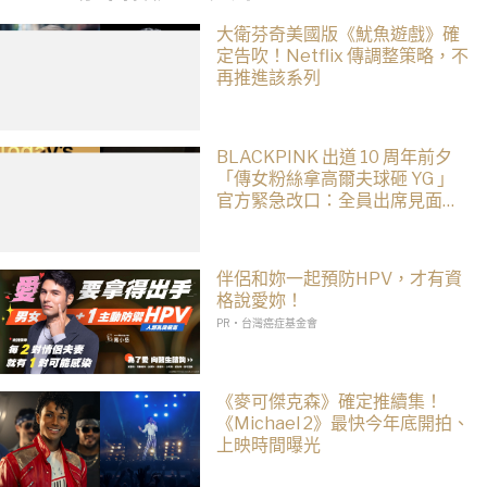
大衛芬奇美國版《魷魚遊戲》確
定告吹！Netflix 傳調整策略，不
再推進該系列
BLACKPINK 出道 10 周年前夕
「傳女粉絲拿高爾夫球砸 YG 」
官方緊急改口：全員出席見面
會！
伴侶和妳一起預防HPV，才有資
格說愛妳！
PR・台灣癌症基金會
《麥可傑克森》確定推續集！
《Michael 2》最快今年底開拍、
上映時間曝光