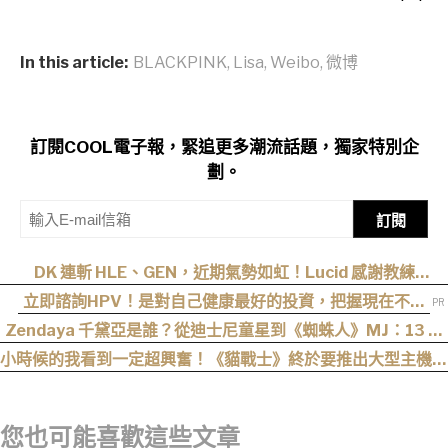
In this article:
BLACKPINK
,
Lisa
,
Weibo
,
微博
訂閱COOL電子報，緊追更多潮流話題，獨家特別企
劃。
訂閱
DK 連斬 HLE、GEN，近期氣勢如虹！Lucid 感謝教練
cvMax：多虧監督大量人身攻擊、冷嘲熱諷
立即諮詢HPV！是對自己健康最好的投資，把握現在不嫌
晚！
Zendaya 千黛亞是誰？從迪士尼童星到《蜘蛛人》MJ：13 歲
出道後幾乎沒有完整休假
小時候的我看到一定超興奮！《貓戰士》終於要推出大型主機遊
戲！《Warrior Cats: Clans of the Forest》今年秋季登場，
自創貓咪加入四大部族冒險
您也可能喜歡這些文章