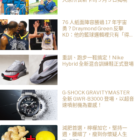
76 人紙面陣容勝過 17 年宇宙
勇？Draymond Green 反擊
KD：他的籃球邏輯裡只有「得
分」
重訓、跑步一鞋搞定！Nike
Hybrid 全新混合訓練鞋正式登場
G-SHOCK GRAVITYMASTER
全新 GWR-B3000 登場，以超音
速噴射機為靈感！
減肥首選，檸檬加它，堅持一
週，腰細了，瘦到你懷疑人生