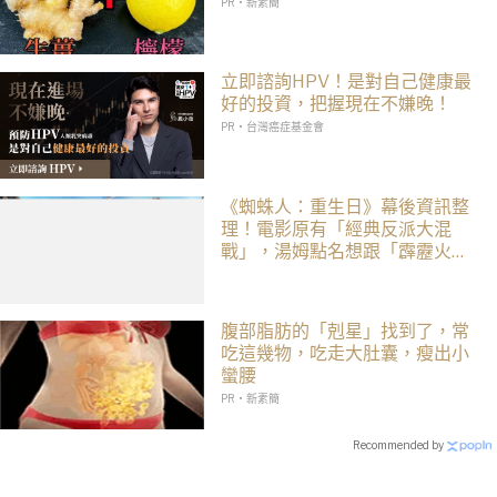
PR・新素簡
立即諮詢HPV！是對自己健康最
好的投資，把握現在不嫌晚！
PR・台灣癌症基金會
《蜘蛛人：重生日》幕後資訊整
理！電影原有「經典反派大混
戰」，湯姆點名想跟「霹靂火」
合作！邁爾斯注定加入 MCU
腹部脂肪的「剋星」找到了，常
吃這幾物，吃走大肚囊，瘦出小
蠻腰
PR・新素簡
Recommended by