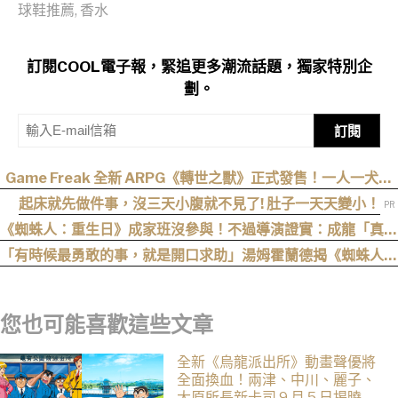
球鞋推薦
,
香水
訂閱COOL電子報，緊追更多潮流話題，獨家特別企
劃。
訂閱
Game Freak 全新 ARPG《轉世之獸》正式發售！一人一犬踏
上末日日本討伐之旅
起床就先做件事，沒三天小腹就不見了! 肚子一天天變小！
《蜘蛛人：重生日》成家班沒參與！不過導演證實：成龍「真的
有來片場」
「有時候最勇敢的事，就是開口求助」湯姆霍蘭德揭《蜘蛛人：
重生日》最重要的人性核心
您也可能喜歡這些文章
全新《烏龍派出所》動畫聲優將
全面換血！兩津、中川、麗子、
大原所長新卡司 9 月 5 日揭曉