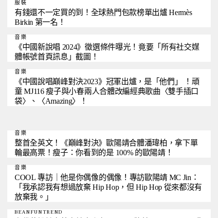
服裝
有錢還不一定買的到！全球熱門包款榜單出爐 Hermès
Birkin 第一名！
音樂
《中國新說唱 2024》徵選條件曝光！竟要「所有社交媒
體帳號首頁訊息」截圖！
音樂
《中國說唱巔峰對決2023》冠軍出爐，是「他們」 ！頑
童 MJ116 瘦子與小春兩人合體改編經典歌曲〈雙手插口
袋〉、〈Amazing〉！
音樂
整首全英文！《巔峰對決》歐陽靖合體潘瑋柏，拿下單
輪最高票！瘦子：你看到的是 100% 的歐陽靖！
音樂
COOL 專訪｜他是你偶像的偶像！專訪歐陽靖 MC Jin：
「我承認我有想過放棄 Hip Hop，但 Hip Hop 從來都沒有
放棄我。」
BEANFUNTREND