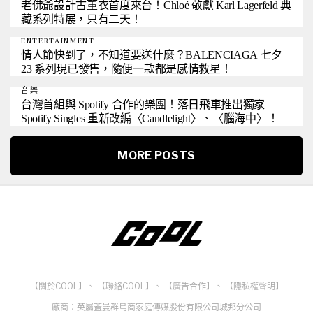
老佛爺設計古董衣首度來台！Chloé 敬獻 Karl Lagerfeld 典
藏系列特展，只有二天！
ENTERTAINMENT
情人節快到了，不知道要送什麼？BALENCIAGA 七夕
23 系列現已發售，隨便一款都是感情救星！
音樂
台灣首組與 Spotify 合作的樂團！落日飛車推出獨家
Spotify Singles 重新改編〈Candlelight〉、〈腦海中〉！
MORE POSTS
【關於COOL】
、
【聯絡COOL】
、
【廣告合作】
、
【隱私權聲明】
廠商：英屬蓋曼群島商家庭傳媒股份有限公司城邦分公司