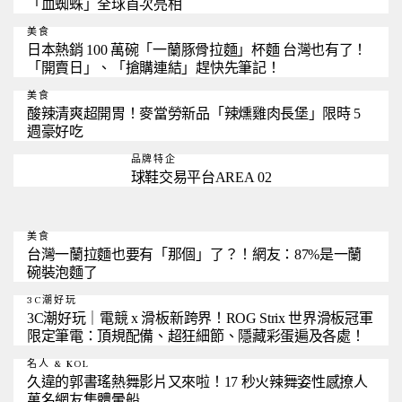
「血蜘蛛」全球首次亮相
美食
日本熱銷 100 萬碗「一蘭豚骨拉麵」杯麵 台灣也有了！
「開賣日」、「搶購連結」趕快先筆記！
美食
酸辣清爽超開胃！麥當勞新品「辣燻雞肉長堡」限時 5
週豪好吃
品牌特企
球鞋交易平台AREA 02
美食
台灣一蘭拉麵也要有「那個」了？！網友：87%是一蘭
碗裝泡麵了
3C潮好玩
3C潮好玩｜電競 x 滑板新跨界！ROG Strix 世界滑板冠軍
限定筆電：頂規配備、超狂細節、隱藏彩蛋遍及各處！
名人 & KOL
久違的郭書瑤熱舞影片又來啦！17 秒火辣舞姿性感撩人
萬名網友集體暈船