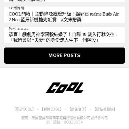
3C潮好玩
COOL開箱｜主動降噪體驗升級！鵝卵石 realme Buds Air
2 Neo 藍牙新機搶先近賞 #文末贈獎
名人 & KOL
恭喜！戲劇男神李國毅結婚了！自曝 19 歲入行就交往：
「我們會以 “夫妻” 的身份走人生下一個階段」
MORE POSTS
【關於COOL】
、
【聯絡COOL】
、
【廣告合作】
、
【隱私權聲明】
廠商：英屬蓋曼群島商家庭傳媒股份有限公司城邦分公司
統一編號：80333064