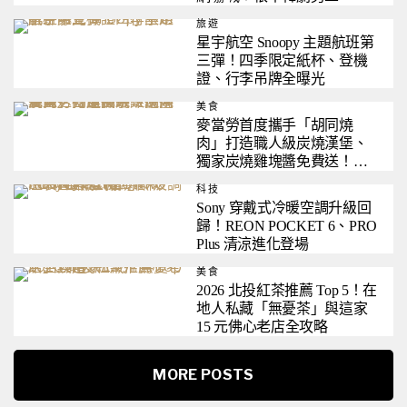
旅遊
星宇航空 Snoopy 主題航班第
三彈！四季限定紙杯、登機
證、行李吊牌全曝光
美食
麥當勞首度攜手「胡同燒
肉」打造職人級炭燒漢堡、
獨家炭燒雞塊醬免費送！連
神級「捲捲薯條」同步回
科技
歸！
Sony 穿戴式冷暖空調升級回
歸！REON POCKET 6、PRO
Plus 清涼進化登場
美食
2026 北投紅茶推薦 Top 5！在
地人私藏「無憂茶」與這家
15 元佛心老店全攻略
MORE POSTS