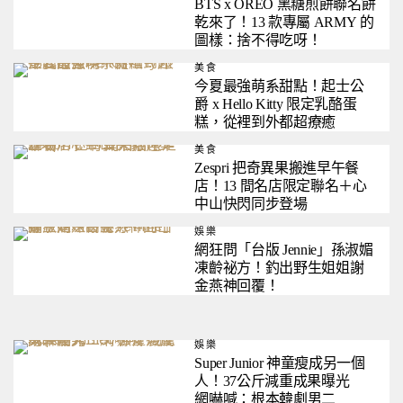
BTS x OREO 黑糖煎餅聯名餅
乾來了！13 款專屬 ARMY 的
圖樣：捨不得吃呀！
美食
今夏最強萌系甜點！起士公
爵 x Hello Kitty 限定乳酪蛋
糕，從裡到外都超療癒
美食
Zespri 把奇異果搬進早午餐
店！13 間名店限定聯名＋心
中山快閃同步登場
娛樂
網狂問「台版 Jennie」孫淑媚
凍齡祕方！釣出野生姐姐謝
金燕神回覆！
娛樂
Super Junior 神童瘦成另一個
人！37公斤減重成果曝光
網嚇喊：根本韓劇男二