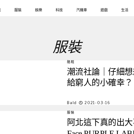
鞋
服裝
娛樂
科技
汽機車
遊戲
生活
服裝
酷鞋
潮流社論｜仔細想
給窮人的小確幸？
Bald
2021-03-16
服裝
阿北這下真的出大事了！ 
Face PURPLE