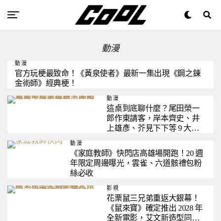
動漫
動漫
官方玩梗最致命！《黃泉使者》最新一集出現《鋼之鍊
金術師》經典梗！
動漫
這桌到底聊什麼？尾田榮一
郎作東請客，岸本齊史、井
上雄彥、芥見下下等 9 大漫
畫家夢幻聚餐，網：可惜鳥
動漫
山明老師不在了
《家庭教師》快閃店高雄場開跑！20 週
年限定周邊曝光，雲雀、六道骸禮包粉
絲必收
影視
花栗鼠三兄弟重返大銀幕！
《鼠來寶》確定推出 2028 年
全新電影，艾文新造型同步