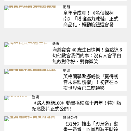
曝光
酷鞋
童年夢成真！《名偵探柯
南》「增強踢力球鞋」正式
商品化，轉動旋鈕還會發出
經典音效
動漫
海綿寶寶 40 歲生日快樂！盤點這 6
句他教會我們的事：沒有人會平白
無故對你好、對你微笑
動漫
英格蘭擊敗挪威後「贏得初
音未來監護權」！初音在本
次世界盃已三度轉移
動漫
《路人超能100》動畫播映滿十週年！特別版
紀念影片正式公開！
玩具公仔
《刃牙》推出「刃牙道」動
畫一番賞！D 賞烈海王時鐘