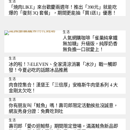
生活
「焼肉LIKE」來台歡慶兩週年！推出「390元」就能吃
爆的「復刻 3Q 套餐」，期間更能抽「買1送1」優惠！
生活
人氣網購咖啡「雀巢純拿鐵
無加糖」升級版，純厚奶香
無負擔一口就愛上！
生活
冰的啦！7-ELEVEN、全家清涼消暑「冰沙」戰一觸即
發！今夏必吃的話題冰品推薦
生活
肉食控集合！漢堡王「三倍厚」安格斯牛肉堡系列 4 大
金剛太欠吃！
生活
你有朋友叫「鮭魚」嗎！壽司郎限定活動挨批沒誠意，
網友秀身分證：免費吃到吐
生活
壽司郎「愛の迴鮭祭」期間限定登場，滿滿鮭魚新品即