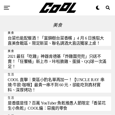
美食
美食
台菜也能配餐酒！「富錦樹台菜香檳 」4 月 6 日進駐大
直美食戰區，限定新菜、聯名調酒大直店獨家上桌！
美食
2021 最狂「吃雞」神器肯德基「炸雞圍兜兜」只送不
賣！「狂饗桶」新上市，咔啦脆雞、蛋撻、QQ球一次滿
足！
生活
COOL 直擊｜東區小酌名單再加一！【UNCLE RAY 串
燒·牛飲·咖喱】最貴一串不到 60 元，卻能吃到真材實
料、深厚烤功！
生活
是香還是怪？百萬 YouTuber 魚乾推愚人節限定「香菜花
生小魚乾」COOL編：惡魔的零食