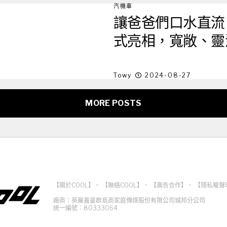
汽機車
讓爸爸們口水直流，BM
式亮相，寬敞、靈
Towy
2024-08-27
MORE POSTS
【關於COOL】
、
【聯絡COOL】
、
【廣告合作】
、
【隱私權聲
廠商：英屬蓋曼群島商家庭傳媒股份有限公司城邦分公司
統一編號：80333064