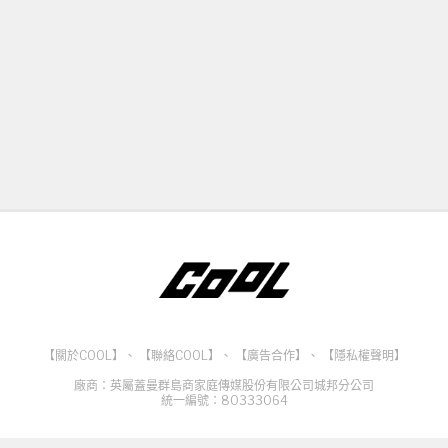
【關於COOL】
、
【聯絡COOL】
、
【廣告合作】
、
【隱私權聲明】
廠商：英屬蓋曼群島商家庭傳媒股份有限公司城邦分公司
統一編號：80333064